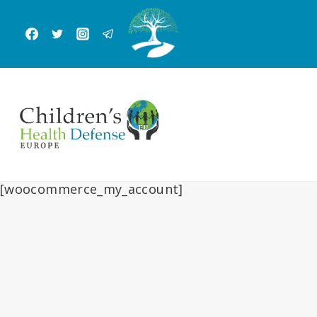
跳
到
内
容
[woocommerce_my_account]