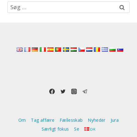
Søg
efter:
Om
Tag affære
Fællesskab
Nyheder
Jura
Særligt fokus
Se
DK