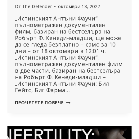
От
The Defender
октомври 18, 2022
„Истинският Антъни Фаучи“,
пълнометражен документален
филм, базиран на бестселъра на
Робърт Ф. Кенеди-младши, ще може
да се гледа безплатно – само за 10
дни – от 18 октомври в 12:01 ч.
„Истинският Антъни Фаучи“,
пълнометражен документален филм
в две части, базиран на бестселъра
на Робърт Ф. Кенеди-младши –
„Истинският Антъни Фаучи: Бил
Гейтс, Биг Фарма…
РЕГИСТРИРАЙТЕ
ПРОЧЕТЕТЕ ПОВЕЧЕ
СЕ
ДНЕС,
ЗА
ДА
ГЛЕДАТЕ