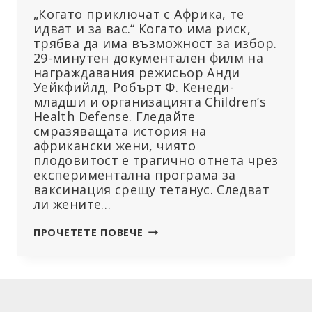
„Когато приключат с Африка, те
идват и за вас.“ Когато има риск,
трябва да има възможност за избор.
29-минутен документален филм на
награждавания режисьор Анди
Уейкфийлд, Робърт Ф. Кенеди-
младши и организацията Children’s
Health Defense. Гледайте
смразяващата история на
африкански жени, чиято
плодовитост е трагично отнета чрез
експериментална програма за
ваксинация срещу тетанус. Следват
ли жените…
БЕЗПЛОДИЕ:
ПРОЧЕТЕТЕ ПОВЕЧЕ
ДЯВОЛСКА
ПРОГРАМА
ГЛЕДАЙ
СЕГА!