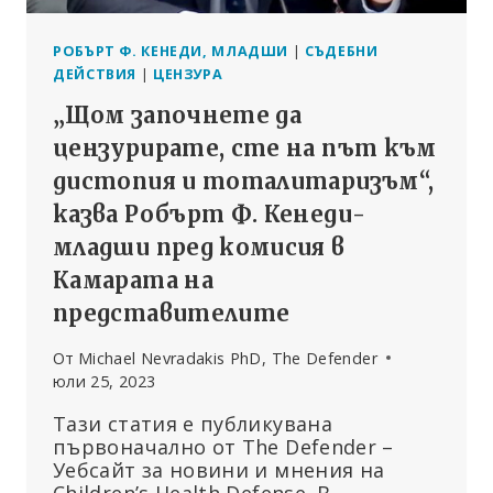
РОБЪРТ Ф. КЕНЕДИ, МЛАДШИ
|
СЪДЕБНИ
ДЕЙСТВИЯ
|
ЦЕНЗУРА
„Щом започнете да
цензурирате, сте на път към
дистопия и тоталитаризъм“,
казва Робърт Ф. Кенеди-
младши пред комисия в
Камарата на
представителите
От
Michael Nevradakis PhD, The Defender
юли 25, 2023
Тази статия е публикувана
първоначално от The Defender –
Уебсайт за новини и мнения на
Children’s Health Defense. В