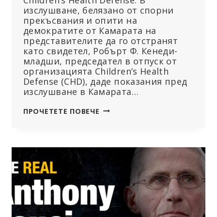
изслушване, белязано от спорни
прекъсвания и опити на
демократите от Камарата на
представителите да го отстранят
като свидетел, Робърт Ф. Кенеди-
младши, председател в отпуск от
организацията Children’s Health
Defense (CHD), даде показания пред
изслушване в Камарата…
„ЩОМ
ПРОЧЕТЕТЕ ПОВЕЧЕ
ЗАПОЧНЕТЕ
ДА
ЦЕНЗУРИРАТЕ,
СТЕ
НА
ПЪТ
КЪМ
ДИСТОПИЯ
И
ТОТАЛИТАРИЗЪМ“,