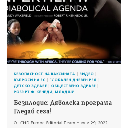
„ИСТИНСКИЯТ
АНТЪНИ
ФАУЧИ“
–
ДОКУМЕНТАЛЕН
ФИЛМ
В
ДВЕ
ЧАСТИ,
БАЗИРАН
НА
БЕСТСЕЛЪРА
НА
БЕЗОПАСНОСТ НА ВАКСИНАТА
|
ВИДЕО
|
КЕНЕДИ-
ВЪПРОСИ НА ЕС
|
ГЛОБАЛЕН ДНЕВЕН РЕД
|
МЛАДШИ
ДЕТСКО ЗДРАВЕ
|
ОБЩЕСТВЕНО ЗДРАВЕ
|
РОБЪРТ Ф. КЕНЕДИ, МЛАДШИ
Безплодие: Дяволска програма
Гледай сега!
От
CHD Europe Editorial Team
юни 29, 2022