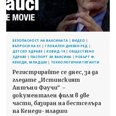
КАЗВА
РОБЪРТ
Ф.
КЕНЕДИ-
МЛАДШИ
ПРЕД
КОМИСИЯ
В
БЕЗОПАСНОСТ НА ВАКСИНАТА
|
ВИДЕО
|
КАМАРАТА
ВЪПРОСИ НА ЕС
|
ГЛОБАЛЕН ДНЕВЕН РЕД
|
НА
ДЕТСКО ЗДРАВЕ
|
КОВИД-19
|
ОБЩЕСТВЕНО
ПРЕДСТАВИТЕЛИТЕ
ЗДРАВЕ
|
ПАСПОРТ ЗА ВАКСИНА
|
РОБЪРТ Ф.
КЕНЕДИ, МЛАДШИ
|
ТЕХНОЛОГИЧНИ ГИГАНТИ
Регистрирайте се днес, за да
гледате „Истинският
Антъни Фаучи“ –
документален филм в две
части, базиран на бестселъра
на Кенеди-младши