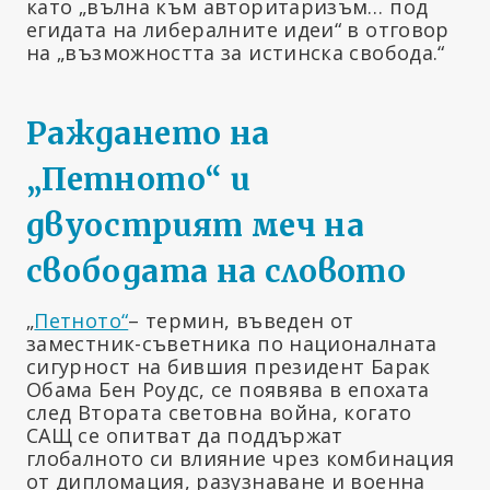
като „вълна към авторитаризъм… под
егидата на либералните идеи“ в отговор
на „възможността за истинска свобода.“
Раждането на
„Петното“ и
двуострият меч на
свободата на словото
„
Петното“
– термин, въведен от
заместник-съветника по националната
сигурност на бившия президент Барак
Обама Бен Роудс, се появява в епохата
след Втората световна война, когато
САЩ се опитват да поддържат
глобалното си влияние чрез комбинация
от дипломация, разузнаване и военна