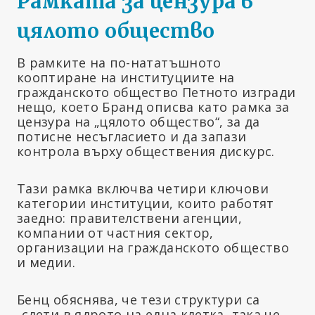
Рамката за цензура в
цялото общество
В рамките на по-нататъшното
кооптиране на институциите на
гражданското общество Петното изгради
нещо, което Бранд описва като рамка за
цензура на „цялото общество“, за да
потисне несъгласието и да запази
контрола върху обществения дискурс.
Тази рамка включва четири ключови
категории институции, които работят
заедно: правителствени агенции,
компании от частния сектор,
организации на гражданското общество
и медии.
Бенц обяснява, че тези структури са
„слети в ядрото на една клетка, така че