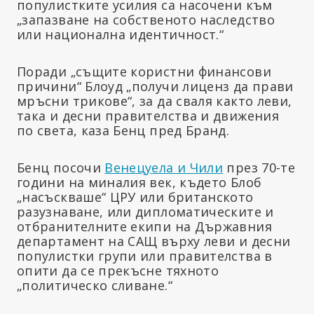
популистките усилия са насочени към
„запазване на собственото наследство
или национална идентичност.“
Поради „същите користни финансови
причини“ Блоуд „получи лиценз да прави
мръсни трикове“, за да сваля както леви,
така и десни правителства и движения
по света, каза Бенц пред Бранд.
Бенц посочи
Венецуела и Чили
през 70-те
години на миналия век, където Блоб
„насъскваше“ ЦРУ или британското
разузнаване, или дипломатическите и
отбранителните екипи на Държавния
департамент на САЩ върху леви и десни
популистки групи или правителства в
опити да се прекъсне тяхното
„политическо сливане.“