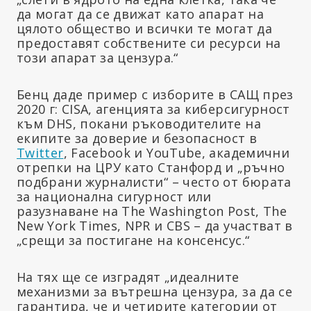
да могат да се движат като апарат на
цялото общество и всички те могат да
предоставят собствените си ресурси на
този апарат за цензура.“
Бенц даде пример с изборите в САЩ през
2020 г: CISA, агенцията за киберсигурност
към DHS, покани ръководителите на
екипите за доверие и безопасност в
Twitter
, Facebook и YouTube, академични
отрепки на ЦРУ като Станфорд и „ръчно
подбрани журналисти“ – често от бюрата
за национална сигурност или
разузнаване на The Washington Post, The
New York Times, NPR и CBS – да участват в
„срещи за постигане на консенсус.“
На тях ще се изградят „идеалните
механизми за вътрешна цензура, за да се
гарантира, че и четирите категории от