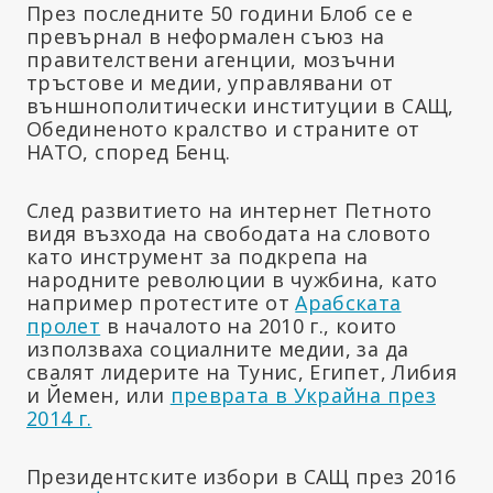
През последните 50 години Блоб се е
превърнал в неформален съюз на
правителствени агенции, мозъчни
тръстове и медии, управлявани от
външнополитически институции в САЩ,
Обединеното кралство и страните от
НАТО, според Бенц.
След развитието на интернет Петното
видя възхода на свободата на словото
като инструмент за подкрепа на
народните революции в чужбина, като
например протестите от
Арабската
пролет
в началото на 2010 г., които
използваха социалните медии, за да
свалят лидерите на Тунис, Египет, Либия
и Йемен, или
преврата в Украйна през
2014 г.
Президентските избори в САЩ през 2016