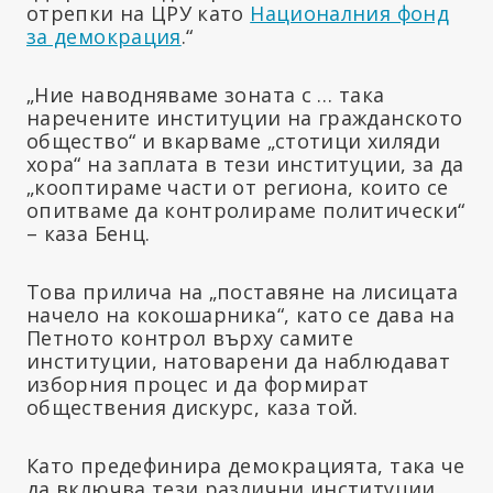
отрепки на ЦРУ като
Националния фонд
за демокрация
.“
„Ние наводняваме зоната с … така
наречените институции на гражданското
общество“ и вкарваме „стотици хиляди
хора“ на заплата в тези институции, за да
„кооптираме части от региона, които се
опитваме да контролираме политически“
– каза Бенц.
Това прилича на „поставяне на лисицата
начело на кокошарника“, като се дава на
Петното контрол върху самите
институции, натоварени да наблюдават
изборния процес и да формират
обществения дискурс, каза той.
Като предефинира демокрацията, така че
да включва тези различни институции,