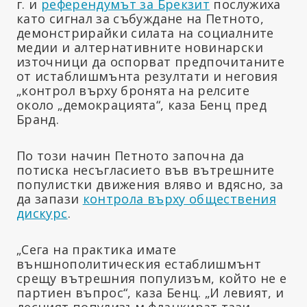
г. и
референдумът за Брекзит
послужиха
като сигнал за събуждане на Петното,
демонстрирайки силата на социалните
медии и алтернативните новинарски
източници да оспорват предпочитаните
от истаблишмънта резултати и неговия
„контрол върху бронята на релсите
около „демокрацията“, каза Бенц пред
Бранд.
По този начин Петното започна да
потиска несъгласието във вътрешните
популистки движения вляво и вдясно, за
да запази
контрола върху обществения
дискурс
.
„Сега на практика имате
външнополитическия естаблишмънт
срещу вътрешния популизъм, който не е
партиен въпрос“, каза Бенц. „И левият, и
десният популизъм фланкират тази