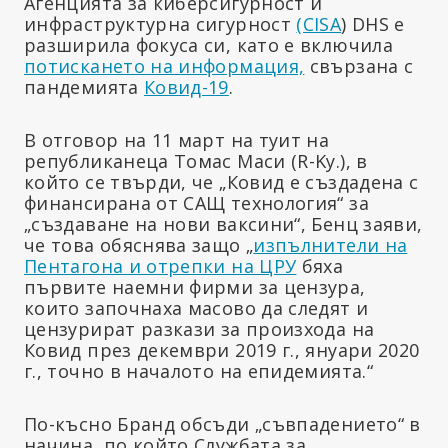
Агенцията за киберсигурност и
инфраструктурна сигурност
(CISA
) DHS е
разширила фокуса си, като е включила
потискането на информация,
свързана с
пандемията
Ковид-19
.
В отговор на 11 март на туит на
републиканеца Томас Маси (R-Ky.), в
който се твърди, че „Ковид е създадена с
финансирана от САЩ технология“ за
„създаване на нови ваксини“, Бенц заяви,
че това обяснява защо „
изпълнители на
Пентагона и отрепки на ЦРУ
бяха
първите наемни фирми за цензура,
които започнаха масово да следят и
цензурират разкази за произхода на
Ковид през декември 2019 г., януари 2020
г., точно в началото на епидемията.“
По-късно Бранд обсъди „съвпадението“ в
начина, по който Службата за