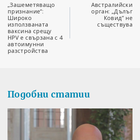
„Зашеметяващо
Австралийски
признание“:
орган: „Дълъг
Широко
Ковид“ не
използваната
съществува
ваксина срещу
HPV е свързана с 4
автоимунни
разстройства
Подобни статии