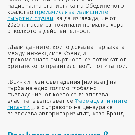
национална статистика на Обединеното
кралство
преизчислява излишните
смъртни случаи
, за да изглежда, че от
2020 г. насам са починали по-малко хора,
отколкото в действителност.
„Дали данните, които доказват връзката
между инжекциите Ковид и
прекомерната смъртност, се потискат от
британското правителство?“, попита той.
„Всички тези съвпадения [излизат] на
гърба на едно голямо глобално
съвпадение, от което се възползва
властта, възползват се
Фармацевтичните
гиганти
„, а с „правото на цензура се
възползва авторитаризмът“, каза Бранд.