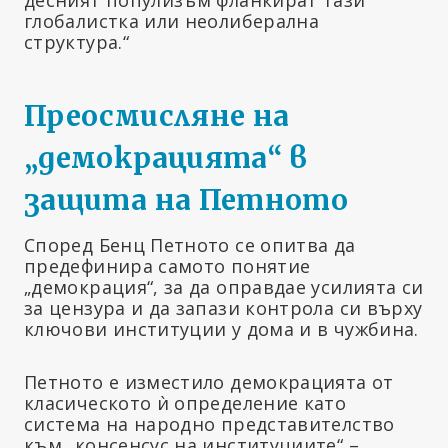
глобалистка или неолиберална
структура.“
Преосмисляне на
„демокрацията“ в
защита на Петното
Според Бенц Петното се опитва да
предефинира самото понятие
„демокрация“, за да оправдае усилията си
за цензура и да запази контрола си върху
ключови институции у дома и в чужбина.
Петното е изместило демокрацията от
класическото ѝ определение като
система на народно представителство
към „консенсус на институциите“ –