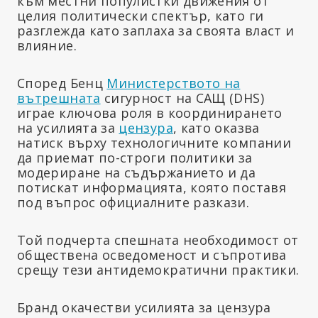
към местни популистки движения от
целия политически спектър, като ги
разглежда като заплаха за своята власт и
влияние.
Според Бенц
Министерството на
вътрешната
сигурност на САЩ (DHS)
играе ключова роля в координирането
на усилията за
цензура
, като оказва
натиск върху технологичните компании
да приемат по-строги политики за
модериране на съдържанието и да
потискат информацията, която поставя
под въпрос официалните разкази.
Той подчерта спешната необходимост от
обществена осведоменост и съпротива
срещу тези антидемократични практики.
Бранд окачестви усилията за цензура