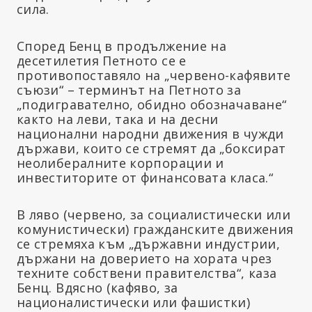
сила.
Според Бенц в продължение на
десетилетия Петното се е
противопоставяло на „червено-кафявите
съюзи“ – терминът на Петното за
„подигравателно, обидно обозначаване“
както на леви, така и на десни
национални народни движения в чужди
държави, които се стремят да „боксират
неолибералните корпорации и
инвеститорите от финансовата класа.“
В ляво (червено, за социалистически или
комунистически) гражданските движения
се стремяха към „държавни индустрии,
държани на доверието на хората чрез
техните собствени правителства“, каза
Бенц. Вдясно (кафяво, за
националистически или фашистки)