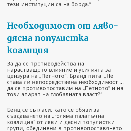
тези институции са на борда.“
Необходимост от ляво-
дясна популистка
коалиция
За да се противодейства на
нарастващото влияние и усилията за
цензура на „Петното“, Бранд пита: „Не
става ли непосредствена необходимост …
да се противопоставим на „Петното“ и на
този апарат на глобалната власт?“
Бенц се съгласи, като се обяви за
създаването на „голяма палатъчна
коалиция“ от леви и десни популистки
групи, обединени в противопоставянето