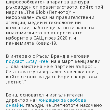
широкообхватен апарат за цензура,
ръководен от правителството, който той
нарича „The Blob (Петното)“ –
неформален съюз на правителствени
агенции, медии и технологични
компании, работещи за потискане на
инакомислието по въпроси като
изборите в САЩ през 2020 г. и
пандемията Ковид-19.
В интервю с Ръсел Бранд в неговия
подкаст „Stay Free
“ на 8 март Бенц заяви:
„Това наистина не е партиен въпрос…
Сега това е универсален човешки опит,
който се опитва да се бори срещу това
„петно“.“
Бенц, основател и изпълнителен
директор на
Фондация за свобода
онлайн
, твърди, че „петното“ е насочено