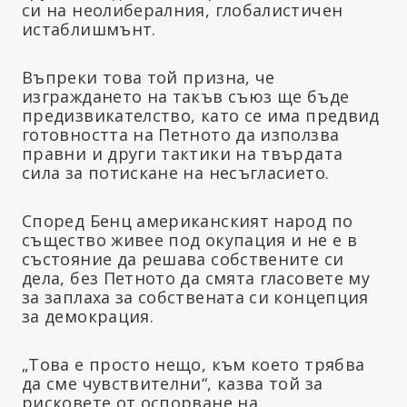
си на неолибералния, глобалистичен
истаблишмънт.
Въпреки това той призна, че
изграждането на такъв съюз ще бъде
предизвикателство, като се има предвид
готовността на Петното да използва
правни и други тактики на твърдата
сила за потискане на несъгласието.
Според Бенц американският народ по
същество живее под окупация и не е в
състояние да решава собствените си
дела, без Петното да смята гласовете му
за заплаха за собствената си концепция
за демокрация.
„Това е просто нещо, към което трябва
да сме чувствителни“, казва той за
рисковете от оспорване на