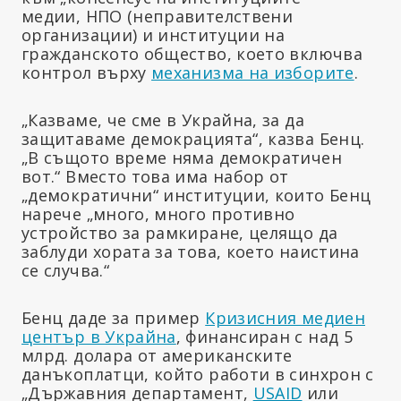
медии, НПО (неправителствени
организации) и институции на
гражданското общество, което включва
контрол върху
механизма на изборите
.
„Казваме, че сме в Украйна, за да
защитаваме демокрацията“, казва Бенц.
„В същото време няма демократичен
вот.“ Вместо това има набор от
„демократични“ институции, които Бенц
нарече „много, много противно
устройство за рамкиране, целящо да
заблуди хората за това, което наистина
се случва.“
Бенц даде за пример
Кризисния медиен
център в Украйна
, финансиран с над 5
млрд. долара от американските
данъкоплатци, който работи в синхрон с
„Държавния департамент,
USAID
или