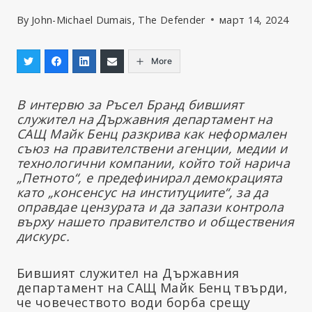
By
John-Michael Dumais, The Defender
март 14, 2024
More
В интервю за Ръсел Бранд бившият
служител на Държавния департамент на
САЩ Майк Бенц разкрива как неформален
съюз на правителствени агенции, медии и
технологични компании, който той нарича
„Петното“, е предефинирал демокрацията
като „консенсус на институциите“, за да
оправдае цензурата и да запази контрола
върху нашето правителство и обществения
дискурс.
Бившият служител на Държавния
департамент на САЩ Майк Бенц твърди,
че човечеството води борба срещу