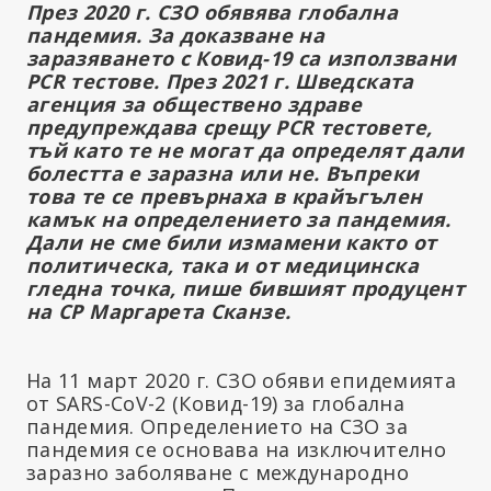
През 2020 г. СЗО обявява глобална
пандемия. За доказване на
заразяването с Ковид-19 са използвани
PCR тестове. През 2021 г. Шведската
агенция за обществено здраве
предупреждава срещу PCR тестовете,
тъй като те не могат да определят дали
болестта е заразна или не. Въпреки
това те се превърнаха в крайъгълен
камък на определението за пандемия.
Дали не сме били измамени както от
политическа, така и от медицинска
гледна точка, пише бившият продуцент
на СР Маргарета Сканзе.
На 11 март 2020 г. СЗО обяви епидемията
от SARS-CoV-2 (Ковид-19) за глобална
пандемия. Определението на СЗО за
пандемия се основава на изключително
заразно заболяване с международно