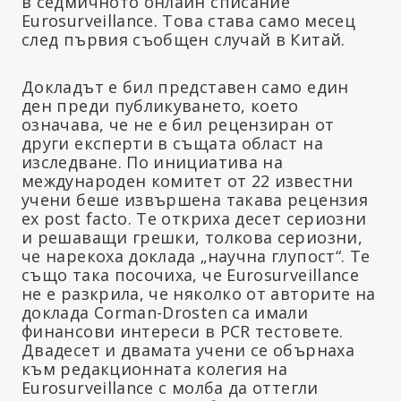
в седмичното онлайн списание
Eurosurveillance. Това става само месец
след първия съобщен случай в Китай.
Докладът е бил представен само един
ден преди публикуването, което
означава, че не е бил рецензиран от
други експерти в същата област на
изследване. По инициатива на
международен комитет от 22 известни
учени беше извършена такава рецензия
ex post facto. Те откриха десет сериозни
и решаващи грешки, толкова сериозни,
че нарекоха доклада „научна глупост“. Те
също така посочиха, че Eurosurveillance
не е разкрила, че няколко от авторите на
доклада Corman-Drosten са имали
финансови интереси в PCR тестовете.
Двадесет и двамата учени се обърнаха
към редакционната колегия на
Eurosurveillance с молба да оттегли