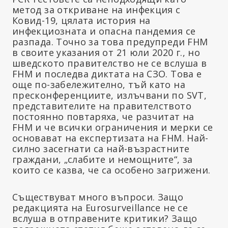
метод за откриване на инфекция с
Ковид-19, цялата история на
инфекциозната и опасна пандемия се
разпада. Точно за това предупреди FHM
в своите указания от 21 юли 2020 г., но
шведското правителство не се вслуша в
FHM и последва диктата на СЗО. Това е
още по-забележително, тъй като на
пресконференциите, излъчвани по SVT,
представителите на правителството
постоянно повтаряха, че разчитат на
FHM и че всички ограничения и мерки се
основават на експертизата на FHM. Най-
силно засегнати са най-възрастните
граждани, „слабите и немощните“, за
които се казва, че са особено загрижени.
Съществуват много въпроси. Защо
редакцията на Eurosurveillance не се
вслуша в отправените критики? Защо