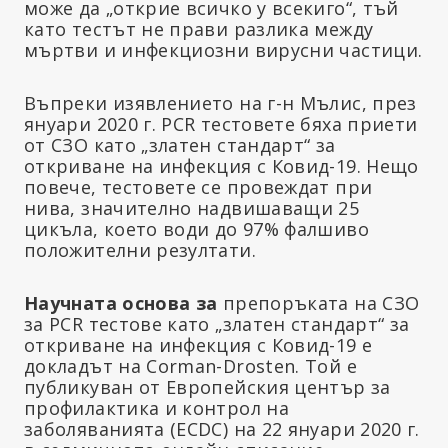
може да „открие всичко у всекиго“, тъй
като тестът не прави разлика между
мъртви и инфекциозни вирусни частици.
Въпреки изявлението на г-н Мълис, през
януари 2020 г. PCR тестовете бяха приети
от СЗО като „златен стандарт“ за
откриване на инфекция с Ковид-19. Нещо
повече, тестовете се провеждат при
нива, значително надвишаващи 25
цикъла, което води до 97% фалшиво
положителни резултати.
Научната основа за
препоръката на СЗО
за PCR тестове като „златен стандарт“ за
откриване на инфекция с Ковид-19 е
докладът на Corman-Drosten. Той е
публикуван от Европейския център за
профилактика и контрол на
заболяванията (ECDC) на 22 януари 2020 г.