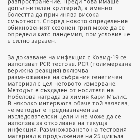
разпространение. Преди това имаше
допълнителен критерий, а именно
болестта да причинява висока
смъртност. Според новото определение
обикновеният сезонен грип може да се
определи като пандемия, при условие че
е силно заразен.
За доказване на инфекция с Ковид-19 се
използват PCR тестове. PCR (полимеразна
верижна реакция) включва
размножаване на събрания генетичен
материал с цел неговото измерване.
Методът е създаден от носителя на
Нобелова награда за химия Кари Мълис.
В няколко интервюта обаче той заявява,
че методът е предназначен за
изследователски цели и не може да се
използва за откриване на текуща
инфекция. Размножаването на тестовия
материал в продължение на 25 цикъла