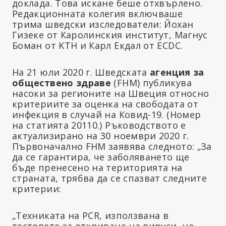
доклада. Това искане беше отхвърлено.
Редакционната колегия включваше
трима шведски изследователи: Йохан
Гизеке от Каролинския институт, Магнус
Боман от KTH и Карл Екдал от ECDC.
На 21 юли 2020 г. Шведската
агенция за
обществено здраве
(FHM) публикува
насоки за регионите на Швеция относно
критериите за оценка на свободата от
инфекция в случай на Ковид-19. (Номер
на статията 20110.) Ръководството е
актуализирано на 30 ноември 2020 г.
Първоначално FHM заявява следното: „За
да се гарантира, че заболяването ще
бъде пренесено на територията на
страната, трябва да се спазват следните
критерии:
„Техниката на PCR, използвана в
тестовете за откриване на вируси, не