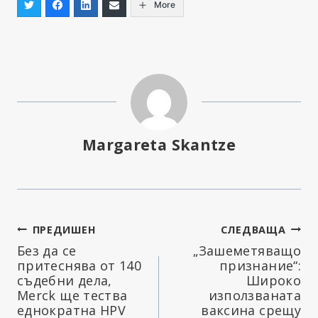
More
Margareta Skantze
Навигация
ПРЕДИШЕН
СЛЕДВАЩА
Без да се
„Зашеметяващо
притеснява от 140
признание“:
съдебни дела,
Широко
Merck ще тества
използваната
еднократна HPV
ваксина срещу