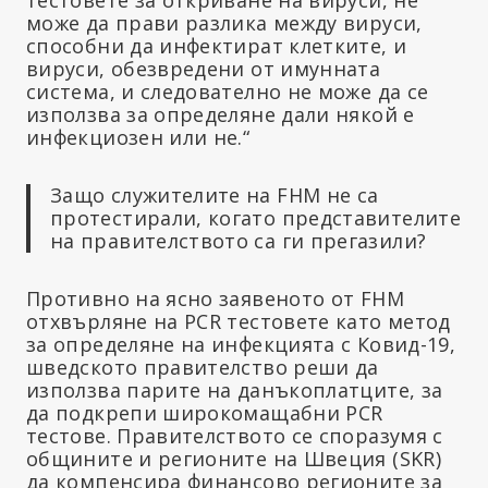
може да прави разлика между вируси,
способни да инфектират клетките, и
вируси, обезвредени от имунната
система, и следователно не може да се
използва за определяне дали някой е
инфекциозен или не.“
Защо служителите на FHM не са
протестирали, когато представителите
на правителството са ги прегазили?
Противно на ясно заявеното от FHM
отхвърляне на PCR тестовете като метод
за определяне на инфекцията с Ковид-19,
шведското правителство реши да
използва парите на данъкоплатците, за
да подкрепи широкомащабни PCR
тестове. Правителството се споразумя с
общините и регионите на Швеция (SKR)
да компенсира финансово регионите за