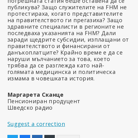
погрешната статия беше оставена да се
публикува? Защо служителите на FHM не
протестираха, когато представителите
на правителството ги прегазиха? Защо
здравните специалисти в регионите не
последваха указанията на FHM? Дали
заради щедрите субсидии, изплащани от
правителството и финансирани от
данъкоплатците? Крайно време е да се
наруши мълчанието за това, което
трябва да се разглежда като най-
голямата медицинска и политическа
измама в човешката история.
Маргарета Сканце
Пенсиониран продуцент
Шведско радио
Suggest a correction