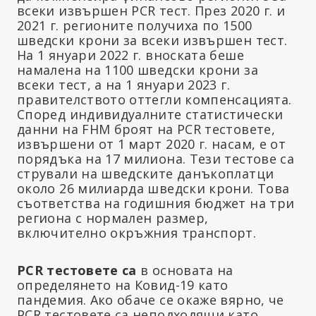
всеки извършен PCR тест. През 2020 г. и
2021 г. регионите получиха по 1500
шведски крони за всеки извършен тест.
На 1 януари 2022 г. вноската беше
намалена на 1100 шведски крони за
всеки тест, а на 1 януари 2023 г.
правителството оттегли компенсацията.
Според индивидуалните статистически
данни на FHM броят на PCR тестовете,
извършени от 1 март 2020 г. насам, е от
порядъка на 17 милиона. Тези тестове са
стрували на шведските данъкоплатци
около 26 милиарда шведски крони. Това
съответства на годишния бюджет на три
региона с нормален размер,
включително окръжния транспорт.
PCR тестовете са
в основата на
определянето на Ковид-19 като
пандемия. Ако обаче се окаже вярно, че
PCR тестовете са неподходящи като