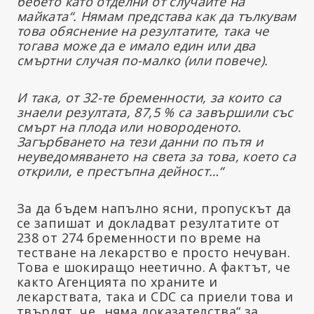
бебето като отделни от случаите на
майката“. Нямам представа как да тълкувам
това обяснение на резултатите, така че
тогава може да е имало един или два
смъртни случая по-малко (или повече).
И така, от 32-те бременности, за които са
знаели резултата, 87,5 % са завършили със
смърт на плода или новороденото.
Загърбването на тези данни по пътя и
неуведомяването на света за това, което са
открили, е престъпна дейност…“
За да бъдем напълно ясни, пропускът да
се запишат и докладват резултатите от
238 от 274 бременности по време на
тестване на лекарство е просто нечуван.
Това е шокиращо неетично. А фактът, че
както Агенцията по храните и
лекарствата, така и CDC са приели това и
твърдят, че „няма доказателства“ за