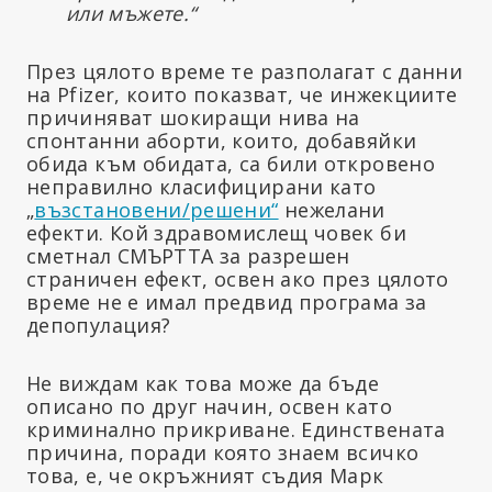
или мъжете.“
През цялото време те разполагат с данни
на Pfizer, които показват, че инжекциите
причиняват шокиращи нива на
спонтанни аборти, които, добавяйки
обида към обидата, са били откровено
неправилно класифицирани като
„
възстановени/решени“
нежелани
ефекти. Кой здравомислещ човек би
сметнал СМЪРТТА за разрешен
страничен ефект, освен ако през цялото
време не е имал предвид програма за
депопулация?
Не виждам как това може да бъде
описано по друг начин, освен като
криминално прикриване. Единствената
причина, поради която знаем всичко
това, е, че окръжният съдия Марк