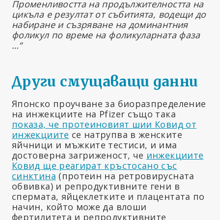
Променливостта на продължителността на
цикъла е резултат от събитията, водещи до
набиране и съзряване на доминантния
фоликул по време на фоликуларната фаза
…“
Други смущаващи данни
Японско проучване за биоразпределение
на инжекциите на Pfizer също така
показа, че протеиновият шии Ковид от
инжекциите
се натрупва в женските
яйчници и мъжките тестиси, и има
достоверна загриженост, че
инжекциите
Ковид ще реагират кръстосано със
синктина
(протеин на ретровирусната
обвивка) и репродуктивните гени в
спермата, яйцеклетките и плацентата по
начин, който може да влоши
фертилитета и репродуктивните