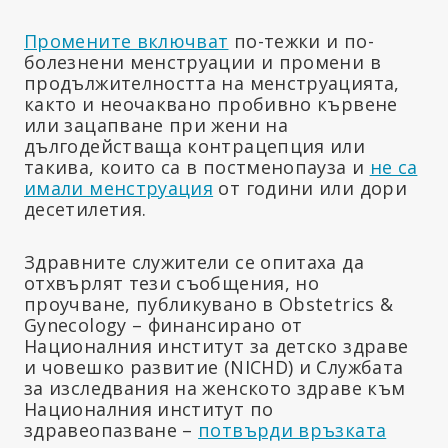
Промените включват
по-тежки и по-
болезнени менструации и промени в
продължителността на менструацията,
както и неочаквано пробивно кървене
или зацапване при жени на
дългодействаща контрацепция или
такива, които са в постменопауза и
не са
имали менструация
от години или дори
десетилетия.
Здравните служители се опитаха да
отхвърлят тези съобщения, но
проучване, публикувано в Obstetrics &
Gynecology – финансирано от
Националния институт за детско здраве
и човешко развитие (NICHD) и Службата
за изследвания на женското здраве към
Националния институт по
здравеопазване –
потвърди връзката