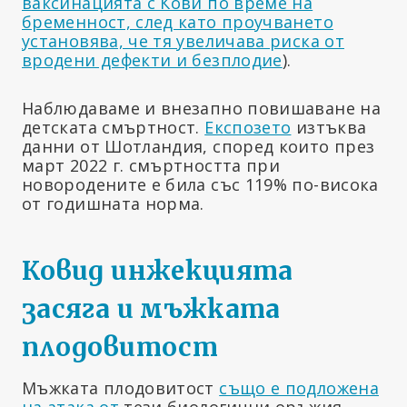
ваксинацията с Кови по време на
бременност, след като проучването
установява, че тя увеличава риска от
вродени дефекти и безплодие
).
Наблюдаваме и внезапно повишаване на
детската смъртност.
Експозето
изтъква
данни от Шотландия, според които през
март 2022 г. смъртността при
новородените е била със 119% по-висока
от годишната норма.
Ковид инжекцията
засяга и мъжката
плодовитост
Мъжката плодовитост
също е подложена
на атака от
тези биологични оръжия.