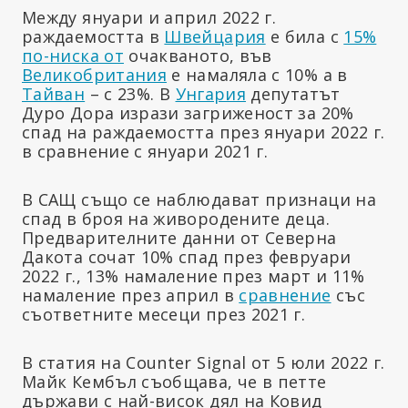
Между януари и април 2022 г.
раждаемостта в
Швейцария
е била с
15%
по-ниска от
очакваното, във
Великобритания
е намаляла с 10% а в
Тайван
– с 23%. В
Унгария
депутатът
Дуро Дора изрази загриженост за 20%
спад на раждаемостта през януари 2022 г.
в сравнение с януари 2021 г.
В САЩ също се наблюдават признаци на
спад в броя на живородените деца.
Предварителните данни от Северна
Дакота сочат 10% спад през февруари
2022 г., 13% намаление през март и 11%
намаление през април в
сравнение
със
съответните месеци през 2021 г.
В статия на Counter Signal от 5 юли 2022 г.
Майк Кембъл съобщава, че в петте
държави с най-висок дял на Ковид