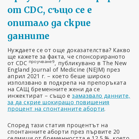
от CDC, също се е
опитало да скрие
данните
Нуждаете се от още доказателства? Какво
ще кажете за факта, че спонсорираното
проучване9
от CDC
, публикувано в The New
England Journal of Medicine (NEJM) през
април 2021 г. – което беше широко
използвано в подкрепа на препоръката
на САЩ бременните жени да се
инжектират – също е
замазвало данните,
за да скрие шокиращо повишения
процент на спонтанните аборти
.
Според тази статия процентът на
спонтанните аборти през първите 20
седмици от бременността е 12,5 %, което