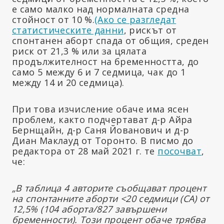
е само малко над нормалната средна
стойност от 10 %.
(Ако се разгледат
статистическите данни
, рискът от
спонтанен аборт спада от общия, среден
риск от 21,3 % или за цялата
продължителност на бременността, до
само 5 между 6 и 7 седмица, чак до 1
между 14 и 20 седмица).
При това изчисление обаче има ясен
проблем, както подчертават д-р Айра
Бернщайн, д-р Саня Йованович и д-р
Диан Маклауд от Торонто. В писмо до
редактора от 28 май 2021 г. те
посочват
,
че:
„В таблица 4 авторите съобщават процент
на спонтанните аборти <20 седмици (СА) от
12,5% (104 аборта/827 завършени
бременности). Този процент обаче трябва