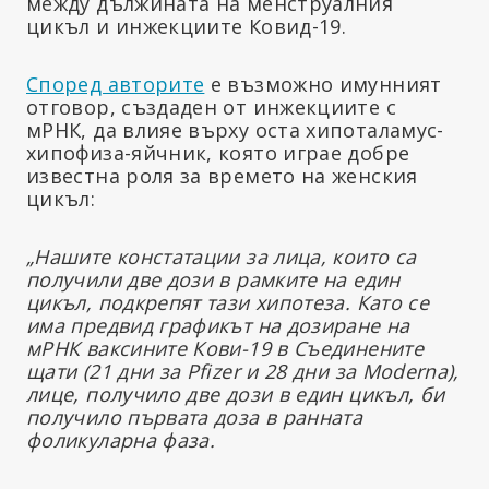
между дължината на менструалния
цикъл и инжекциите Ковид-19.
Според авторите
е възможно имунният
отговор, създаден от инжекциите с
мРНК, да влияе върху оста хипоталамус-
хипофиза-яйчник, която играе добре
известна роля за времето на женския
цикъл:
„Нашите констатации за лица, които са
получили две дози в рамките на един
цикъл, подкрепят тази хипотеза. Като се
има предвид графикът на дозиране на
мРНК ваксините Кови-19 в Съединените
щати (21 дни за Pfizer и 28 дни за Moderna),
лице, получило две дози в един цикъл, би
получило първата доза в ранната
фоликуларна фаза.