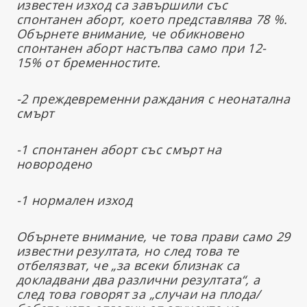
известен изход са завършили със
спонтанен аборт, което представлява 78 %.
Обърнете внимание, че обикновено
спонтанен аборт настъпва само при 12-
15% от бременностите.
-2 преждевременни раждания с неонатална
смърт
-1 спонтанен аборт със смърт на
новородено
-1 нормален изход
Обърнете внимание, че това прави само 29
известни резултата, но след това те
отбелязват, че „за всеки близнак са
докладвани два различни резултата“, а
след това говорят за „случаи на плода/