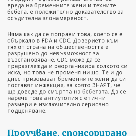
вреда на бременните жени и техните
бебета, е положително доказателство за
осъдителна злонамереност.
Няма как да се поправи това, което се е
объркало в FDA и CDC. Доверието към
тях от страна на обществеността е
разрушено до невъзможност за
възстановяване. CDC може да се
преразглежда и реорганизира колкото си
иска, но това не променя нищо. Те и до
днес призовават бременните жени да си
поставят инжекция, за която ЗНАЯТ, че
ще доведе до смъртта на бебетата. Да се
нарече това антиутопия с епични
размери е изключително сериозно
подценяване.
Проучване, спонсорирано