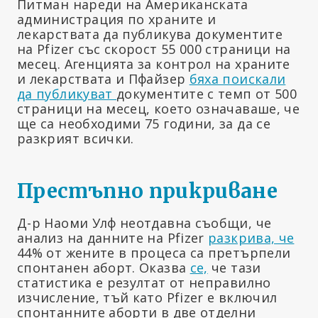
Питман нареди на Американската
администрация по храните и
лекарствата да публикува документите
на Pfizer със скорост 55 000 страници на
месец. Агенцията за контрол на храните
и лекарствата и Пфайзер
бяха поискали
да публикуват
документите с темп от 500
страници на месец, което означаваше, че
ще са необходими 75 години, за да се
разкрият всички.
Престъпно прикриване
Д-р Наоми Улф неотдавна съобщи, че
анализ на данните на Pfizer
разкрива, че
44% от жените в процеса са претърпели
спонтанен аборт. Оказва
се,
че тази
статистика е резултат от неправилно
изчисление, тъй като Pfizer е включил
спонтанните аборти в две отделни