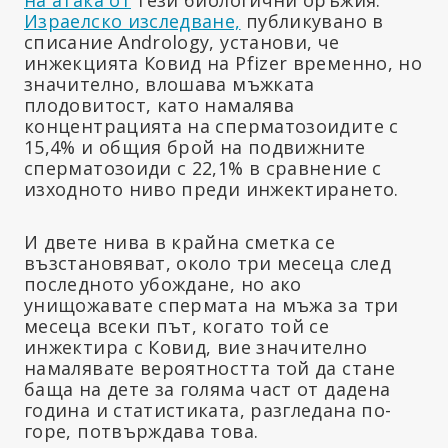
Израелско изследване,
публикувано в
списание Andrology, установи, че
инжекцията Ковид на Pfizer временно, но
значително, влошава мъжката
плодовитост, като намалява
концентрацията на сперматозоидите с
15,4% и общия брой на подвижните
сперматозоиди с 22,1% в сравнение с
изходното ниво преди инжектирането.
И двете нива в крайна сметка се
възстановяват, около три месеца след
последното убождане, но ако
унищожавате спермата на мъжа за три
месеца всеки път, когато той се
инжектира с Ковид, вие значително
намалявате вероятността той да стане
баща на дете за голяма част от дадена
година и статистиката, разгледана по-
горе, потвърждава това.