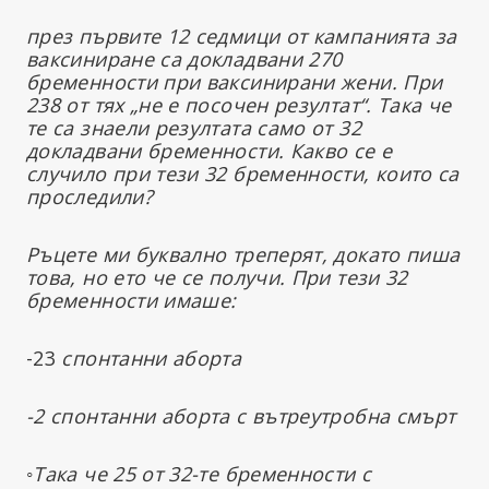
през първите 12 седмици от кампанията за
ваксиниране са докладвани 270
бременности при ваксинирани жени. При
238 от тях „не е посочен резултат“. Така че
те са знаели резултата само от 32
докладвани бременности. Какво се е
случило при тези 32 бременности, които са
проследили?
Ръцете ми буквално треперят, докато пиша
това, но ето че се получи. При тези 32
бременности имаше:
-23
спонтанни аборта
-2 спонтанни аборта с вътреутробна смърт
◦Така че 25 от 32-те бременности с