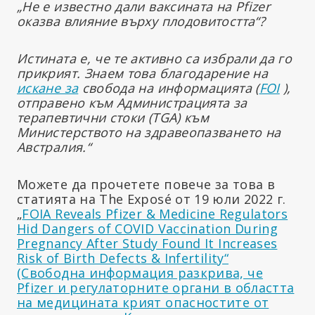
„Не е известно дали ваксината на Pfizer
оказва влияние върху плодовитостта“?
Истината е, че те активно са избрали да го
прикрият. Знаем това благодарение на
искане за
свобода на информацията (
FOI
),
отправено към Администрацията за
терапевтични стоки (TGA) към
Министерството на здравеопазването на
Австралия.“
Можете да прочетете повече за това в
статията на The Exposé от 19 юли 2022 г.
„
FOIA Reveals Pfizer & Medicine Regulators
Hid Dangers of COVID Vaccination During
Pregnancy After Study Found It Increases
Risk of Birth Defects & Infertility“
(Свободна информация разкрива, че
Pfizer и регулаторните органи в областта
на медицината крият опасностите от