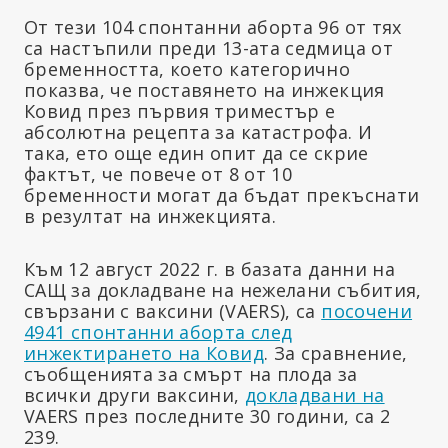
От тези 104 спонтанни аборта 96 от тях
са настъпили преди 13-ата седмица от
бременността, което категорично
показва, че поставянето на инжекция
Ковид през първия триместър е
абсолютна рецепта за катастрофа. И
така, ето още един опит да се скрие
фактът, че повече от 8 от 10
бременности могат да бъдат прекъснати
в резултат на инжекцията.
Към 12 август 2022 г. в базата данни на
САЩ за докладване на нежелани събития,
свързани с ваксини (VAERS), са
посочени
4941 спонтанни аборта след
инжектирането на Ковид
. За сравнение,
съобщенията за смърт на плода за
всички други ваксини,
докладвани на
VAERS през последните 30 години, са 2
239.