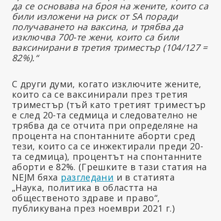
да се основава на броя на жените, които са
били изложени на риск от SA поради
получаването на ваксина, и трябва да
изключва 700-те жени, които са били
ваксинирани в третия триместър (104/127 =
82%).“
С други думи, когато изключите жените,
които са се ваксинирали през третия
триместър (тъй като третият триместър
е след 20-та седмица и следователно не
трябва да се отчита при определяне на
процента на спонтанните аборти сред
тези, които са се инжектирали преди 20-
та седмица), процентът на спонтанните
аборти е 82%. (Грешките в тази статия на
NEJM бяха
разгледани
и в статията
„Наука, политика в областта на
общественото здраве и право“,
публикувана през ноември 2021 г.)