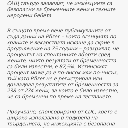
САЩ твърдо заявяват, че инжекциите са
безопасни за бременните жени и техните
неродени бебета
В същото време вече публикуваните от
съда данни на Pfizer – които Агенцията по
храните и лекарствата искаше да скрие в
продължение на 75 години – разкриват, че
процентът на спонтанните аборти сред
жените, чиито резултати от бременността
са били известни, е 87,5%. Истинският
процент може да е по-висок или по-нисък,
тъй като Pfizer не е регистрирал или
докладвал резултатите от бременността за
238 от 274 жени, за които е било известно,
че са бременни по време на тестването.
Проучване, спонсорирано от CDC, което е
широко използвано в подкрепа на
твърдението, че инжекцията е безопасна