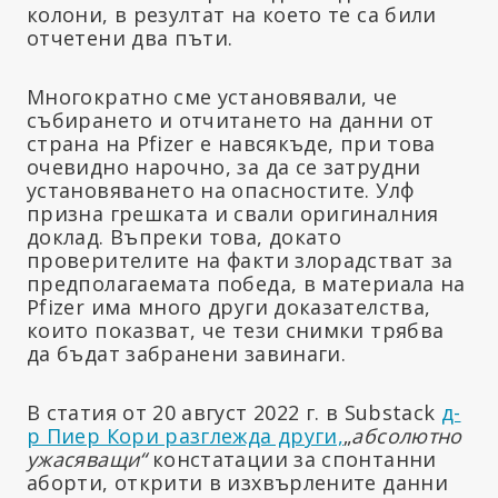
колони, в резултат на което те са били
отчетени два пъти.
Многократно сме установявали, че
събирането и отчитането на данни от
страна на Pfizer е навсякъде, при това
очевидно нарочно, за да се затрудни
установяването на опасностите. Улф
призна грешката и свали оригиналния
доклад. Въпреки това, докато
проверителите на факти злорадстват за
предполагаемата победа, в материала на
Pfizer има много други доказателства,
които показват, че тези снимки трябва
да бъдат забранени завинаги.
В статия от 20 август 2022 г. в Substack
д-
р Пиер Кори разглежда други,
„
абсолютно
ужасяващи“
констатации за спонтанни
аборти, открити в изхвърлените данни