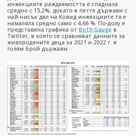
инжекциите раждаемостта е спаднала
средно с 15,2%, докато в петте държави с
най-нисък дял на Ковид инжекциите тя е
намаляла средно само с 4,66 %. По-долу е
представена графика от
Birth Gauge
в
Twitter, в която се сравняват данните за
живородените деца за 2021 и 2022 г. в
голям брой държави.