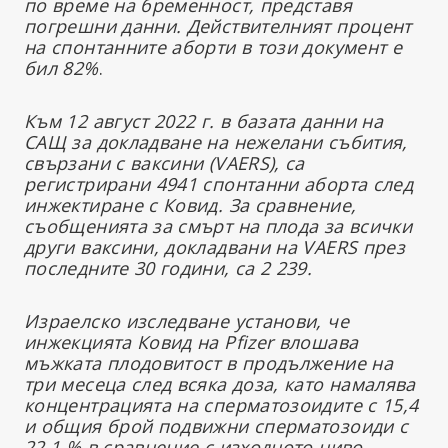
по време на бременност, представя
погрешни данни. Действителният процент
на спонтанните аборти в този документ е
бил 82%
.
Към 12 август 2022 г. в базата данни на
САЩ за докладване на нежелани събития,
свързани с ваксини (VAERS), са
регистрирани 4941 спонтанни аборта след
инжектиране с Ковид. За сравнение,
съобщенията за смърт на плода за всички
други ваксини, докладвани на VAERS през
последните 30 години, са 2 239.
Израелско изследване установи, че
инжекцията Ковид на Pfizer влошава
мъжката плодовитост в продължение на
три месеца след всяка доза, като намалява
концентрацията на сперматозоидите с 15,4
и общия брой подвижни сперматозоиди с
22,1 % в сравнение с изходното ниво.