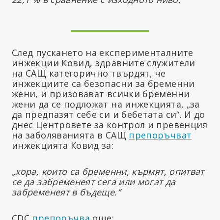
След пускането на експерименталните
инжекции Ковид, здравните служители
на САЩ категорично твърдят, че
инжекциите са безопасни за бременни
жени, и призовават всички бременни
жени да се подложат на инжекцията, „за
да предпазят себе си и бебетата си“. И до
днес Центровете за контрол и превенция
на заболяванията в САЩ
препоръчват
инжекцията Ковид за:
„хора, които са бременни, кърмят, опитват
се да забременеят сега или могат да
забременеят в бъдеще.“
CDC
препоръчва
още: