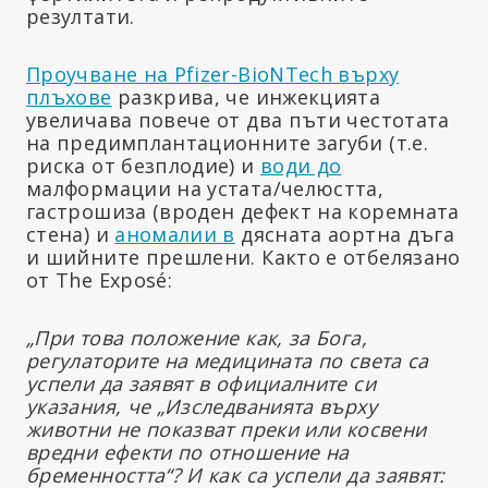
резултати.
Проучване на Pfizer-BioNTech върху
плъхове
разкрива, че инжекцията
увеличава повече от два пъти честотата
на предимплантационните загуби (т.е.
риска от безплодие) и
води до
малформации на устата/челюстта,
гастрошиза (вроден дефект на коремната
стена) и
аномалии в
дясната аортна дъга
и шийните прешлени. Както е отбелязано
от The Exposé:
„При това положение как, за Бога,
регулаторите на медицината по света са
успели да заявят в официалните си
указания, че „Изследванията върху
животни не показват преки или косвени
вредни ефекти по отношение на
бременността“? И как са успели да заявят: