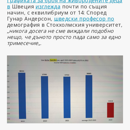
Графиката за броя на живородените деца
в
Швеция
изглежда
почти по същия
начин, с еквилибриум от 14: Според
Гунар Андерсон,
шведски професор по
демография в Стокхолмския университет,
„
никога досега не сме виждали подобно
нещо, че дъното просто пада само за едно
тримесечие
„.