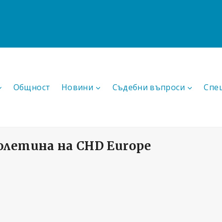
Общност
Новини
Съдебни въпроси
Спе
юлетина на CHD Europe