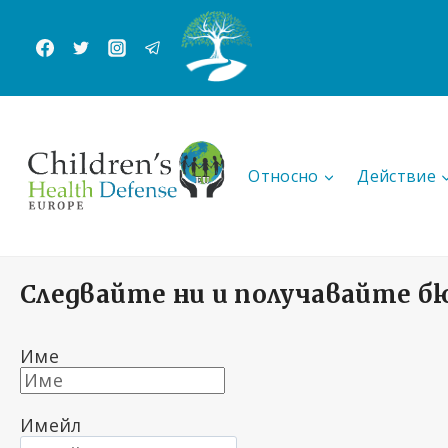
Към
съдържанието
Относно
Действие
Следвайте ни и получавайте б
Име
Имейл