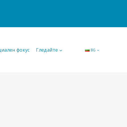
циален фокус
Гледайте
BG