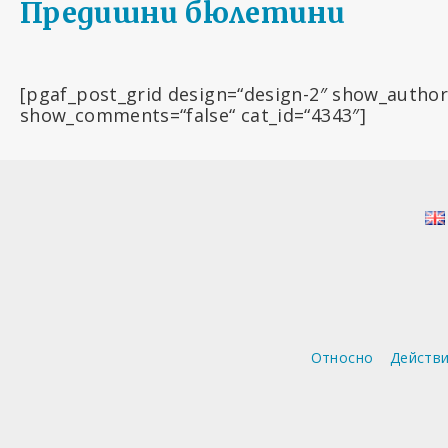
Предишни бюлетини
[pgaf_post_grid design=“design-2″ show_author
show_comments=“false“ cat_id=“4343″]
Относно
Действ