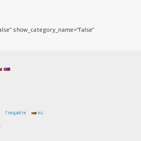
alse“ show_category_name=“false“
Гледайте
BG
.