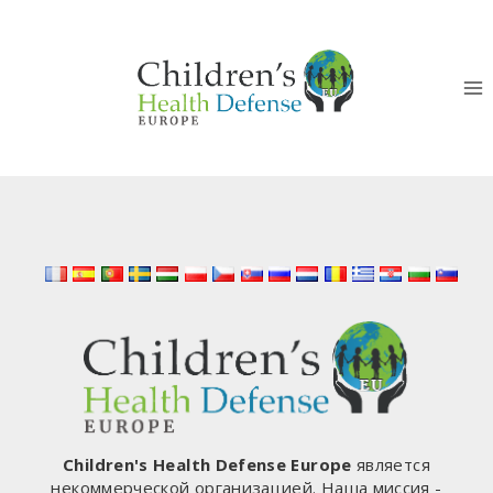
Перейти
к
контенту
Children's Health Defense Europe
является
некоммерческой организацией. Наша миссия -