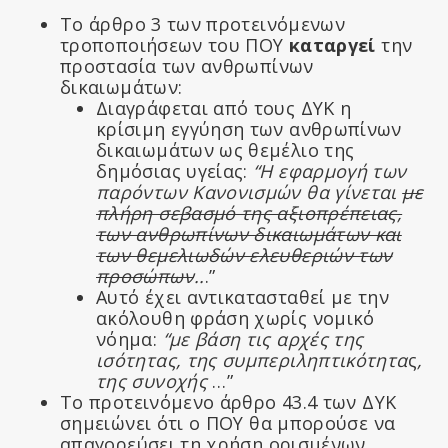
Το άρθρο 3 των προτεινόμενων
τροποποιήσεων του ΠΟΥ
καταργεί
την
προστασία των ανθρωπίνων
δικαιωμάτων:
Διαγράφεται από τους ΔΥΚ η
κρίσιμη εγγύηση των ανθρωπίνων
δικαιωμάτων ως θεμέλιο της
δημόσιας υγείας:
“Η εφαρμογή των
παρόντων Κανονισμών θα γίνεται
με
πλήρη σεβασμό της αξιοπρέπειας,
των ανθρωπίνων δικαιωμάτων και
των θεμελιωδών ελευθεριών των
προσώπων
..
.”
Αυτό έχει αντικατασταθεί με την
ακόλουθη φράση χωρίς νομικό
νόημα:
“με βάση τις αρχές της
ισότητας, της
συμπεριληπτικότητα
ς
,
της συνοχής
…”
Το προτεινόμενο άρθρο 43.4 των ΔΥΚ
σημειώνει ότι ο ΠΟΥ θα μπορούσε να
απαγορεύσει τη χρήση ορισμένων