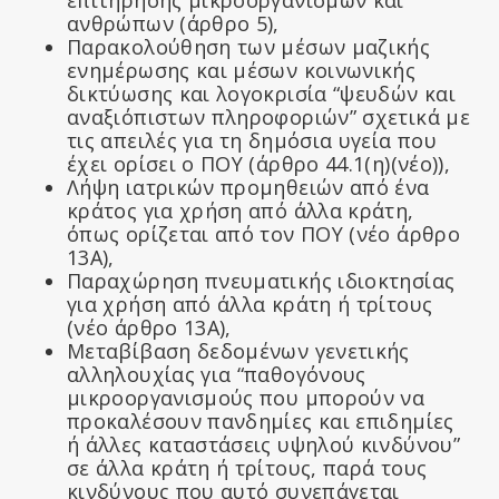
επιτήρησης μικροοργανισμών και
ανθρώπων (άρθρο 5),
Παρακολούθηση των μέσων μαζικής
ενημέρωσης και μέσων κοινωνικής
δικτύωσης και λογοκρισία “ψευδών και
αναξιόπιστων πληροφοριών” σχετικά με
τις απειλές για τη δημόσια υγεία που
έχει ορίσει ο ΠΟΥ (άρθρο 44.1(η)(νέο)),
Λήψη ιατρικών προμηθειών από ένα
κράτος για χρήση από άλλα κράτη,
όπως ορίζεται από τον ΠΟΥ (νέο άρθρο
13Α),
Παραχώρηση πνευματικής ιδιοκτησίας
για χρήση από άλλα κράτη ή τρίτους
(νέο άρθρο 13Α),
Μεταβίβαση δεδομένων γενετικής
αλληλουχίας για “παθογόνους
μικροοργανισμούς που μπορούν να
προκαλέσουν πανδημίες και επιδημίες
ή άλλες καταστάσεις υψηλού κινδύνου”
σε άλλα κράτη ή τρίτους, παρά τους
κινδύνους που αυτό συνεπάγεται