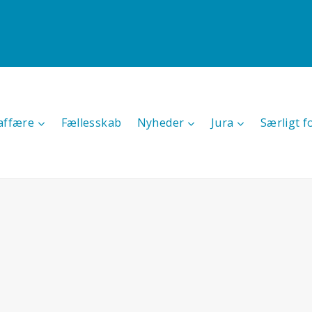
affære
Fællesskab
Nyheder
Jura
Særligt f