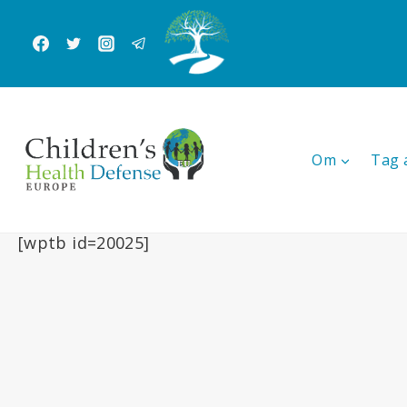
Fortsæt
til
indhold
Om
Tag 
[wptb id=20025]