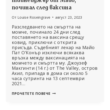
тийнейджър от Майо,
починал след ваксина
От
Louise Roseingrave
август 23, 2023
Разследването на смъртта на
момче, починало 24 дни след
поставянето на ваксина срещу
ковид, приключи с открита
присъда. Съдебният лекар на Майо
Пат О’Конър изключи всякаква
връзка между ваксинацията на
момчето и смъртта му. Джоузеф
Макгинти (14 г.) от The Valley, остров
Ахил, припада в дома си около 5
часа сутринта на 13 септември
2021…
ОТКРИТА
ПРОЧЕТЕТЕ ПОВЕЧЕ
ПРИСЪДА
ПРИ
РАЗСЛЕДВАНЕТО