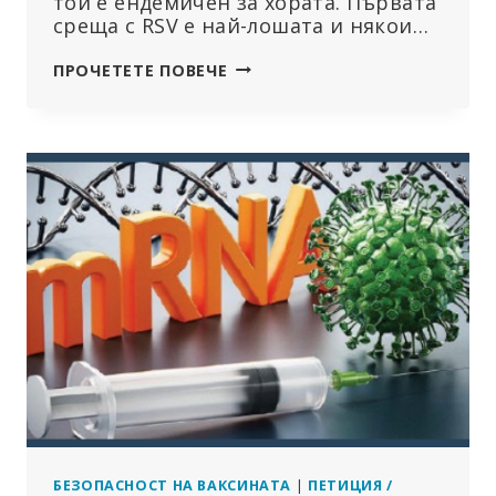
той е ендемичен за хората. Първата
среща с RSV е най-лошата и някои…
МАТЕМАТИКА
ПРОЧЕТЕТЕ ПОВЕЧЕ
НА
ВАКСИНАТА
СРЕЩУ
RSV
НА
PFIZER:
ДА
УБИЕШ
4000
НОВОРОДЕНИ,
ЗА
ДА
СПАСИШ
300
ОТ
RSV?
БЕЗОПАСНОСТ НА ВАКСИНАТА
|
ПЕТИЦИЯ /