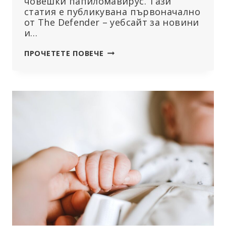
човешки папиломавирус. Тази
статия е публикувана първоначално
от The Defender – уебсайт за новини
и…
ГЛЕДАЙТЕ:
ПРОЧЕТЕТЕ ПОВЕЧЕ
РОБЪРТ
Ф.
КЕНЕДИ-
МЛАДШИ,
МЕРИ
ХОЛАНД
СЕ
ПРИСЪЕДИНЯВАТ
КЪМ
УЕБИНАРА
НА
CHD
EUROPE
ЗА
ВАКСИНИТЕ
СРЕЩУ