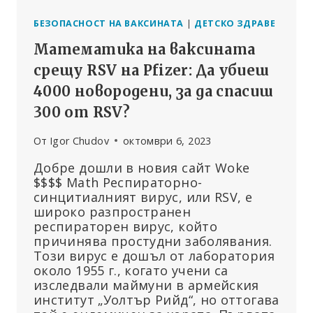
HPV
БЕЗОПАСНОСТ НА ВАКСИНАТА
|
ДЕТСКО ЗДРАВЕ
Математика на ваксината
срещу RSV на Pfizer: Да убиеш
4000 новородени, за да спасиш
300 от RSV?
От
Igor Chudov
октомври 6, 2023
Добре дошли в новия сайт Woke
$$$$ Math Респираторно-
синцитиалният вирус, или RSV, е
широко разпространен
респираторен вирус, който
причинява простудни заболявания.
Този вирус е дошъл от лаборатория
около 1955 г., когато учени са
изследвали маймуни в армейския
институт „Уолтър Рийд“, но оттогава