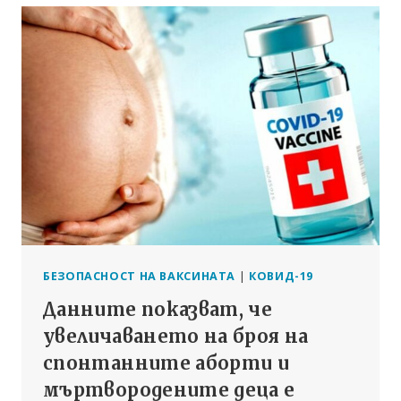
НА
СМЪРТТА
НА
ТИЙНЕЙДЖЪР
ОТ
МАЙО,
ПОЧИНАЛ
СЛЕД
ВАКСИНА
БЕЗОПАСНОСТ НА ВАКСИНАТА
|
КОВИД-19
Данните показват, че
увеличаването на броя на
спонтанните аборти и
мъртвородените деца е