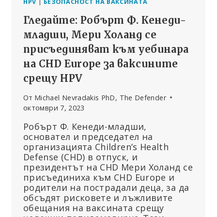
HPV
|
БЕЗОПАСНОСТ НА ВАКСИНАТА
Гледайте: Робърт Ф. Кенеди-
младши, Мери Холанд се
присъединяват към уебинара
на CHD Europe за ваксините
срещу HPV
От
Michael Nevradakis PhD, The Defender
октомври 7, 2023
Робърт Ф. Кенеди-младши,
основател и председател на
организацията Children’s Health
Defense (CHD) в отпуск, и
президентът на CHD Мери Холанд се
присъединиха към CHD Europe и
родители на пострадали деца, за да
обсъдят рисковете и лъжливите
обещания на ваксината срещу