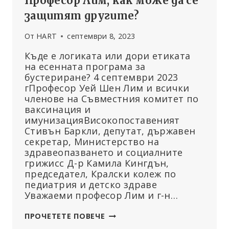
Професор Лим, как може да се
защитят другите?
От
HART
септември 8, 2023
Къде е логиката или дори етиката
на есенната програма за
бустериране? 4 септември 2023
гПрофесор Уей Шен Лим и всички
членове на Съвместния комитет по
ваксинация и
имунизацияВисокопоставеният
Стивън Баркли, депутат, държавен
секретар, Министерство на
здравеопазването и социалните
грижиcc Д-р Камила Кингдън,
председател, Кралски колеж по
педиатрия и детско здраве
Уважаеми професор Лим и г-н…
ПРОФЕСОР
ПРОЧЕТЕТЕ ПОВЕЧЕ
ЛИМ,