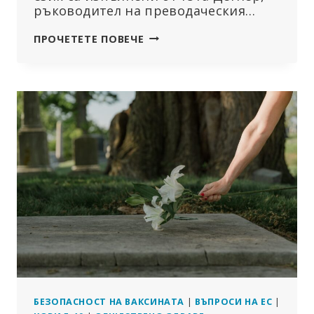
ръководител на преводаческия…
ПОСЛЕДНО
ПРОЧЕТЕТЕ ПОВЕЧЕ
ИНТЕРВЮ
С
ПАТОЛОГА
АРНЕ
БУРКХАРД:
РАЗКРИВАНЕ
НА
СЕРИОЗНИТЕ
ОПАСНОСТИ
ОТ
МРНК
ВАКСИНИТЕ
БЕЗОПАСНОСТ НА ВАКСИНАТА
|
ВЪПРОСИ НА ЕС
|