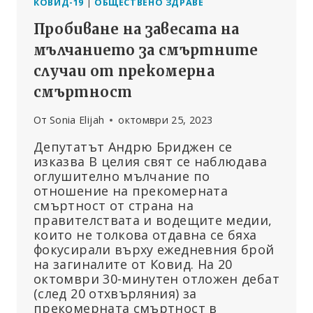
КОВИД-19
|
ОБЩЕСТВЕНО ЗДРАВЕ
Пробиване на завесата на
мълчанието за смъртните
случаи от прекомерна
смъртност
От
Sonia Elijah
октомври 25, 2023
Депутатът Андрю Бриджен се
изказва В целия свят се наблюдава
оглушително мълчание по
отношение на прекомерната
смъртност от страна на
правителствата и водещите медии,
които не толкова отдавна се бяха
фокусирали върху ежедневния брой
на загиналите от Ковид. На 20
октомври 30-минутен отложен дебат
(след 20 отхвърляния) за
прекомерната смъртност в