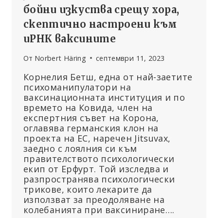
бойни изкуства срещу хора,
скептично настроени към
иРНК ваксините
От
Norbert Häring
септември 11, 2023
Корнелия Бетш, една от най-заетите
психоманипулатори на
ваксинационната институция и по
времето на Ковида, член на
експертния съвет на Корона,
оглавява германския клон на
проекта на ЕС, наречен Jitsuvax,
заедно с лоялния си към
правителството психологически
екип от Ерфурт. Той изследва и
разпространява психологически
трикове, които лекарите да
използват за преодоляване на
колебанията при ваксиниране….