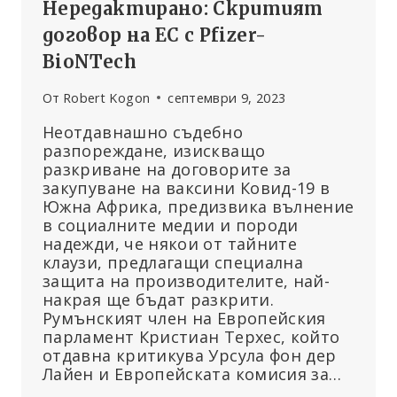
Нередактирано: Скритият
договор на ЕС с Pfizer-
BioNTech
От
Robert Kogon
септември 9, 2023
Неотдавнашно съдебно
разпореждане, изискващо
разкриване на договорите за
закупуване на ваксини Ковид-19 в
Южна Африка, предизвика вълнение
в социалните медии и породи
надежди, че някои от тайните
клаузи, предлагащи специална
защита на производителите, най-
накрая ще бъдат разкрити.
Румънският член на Европейския
парламент Кристиан Терхес, който
отдавна критикува Урсула фон дер
Лайен и Европейската комисия за…