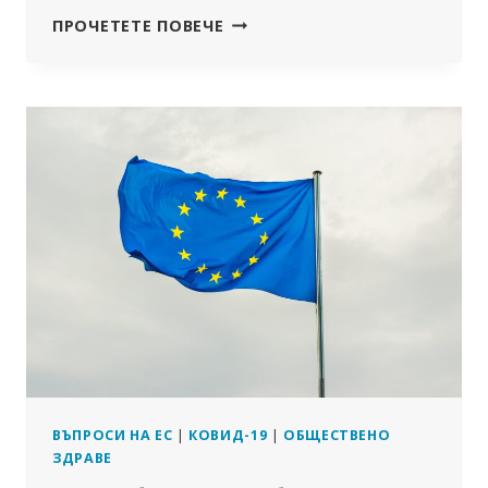
JITSUVAX:
ПРОЧЕТЕТЕ ПОВЕЧЕ
ПСИХОЛОГИЧЕСКИ
БОЙНИ
ИЗКУСТВА
СРЕЩУ
ХОРА,
СКЕПТИЧНО
НАСТРОЕНИ
КЪМ
ИРНК
ВАКСИНИТЕ
ВЪПРОСИ НА ЕС
|
КОВИД-19
|
ОБЩЕСТВЕНО
ЗДРАВЕ