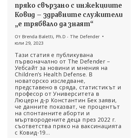
пряко свързано с инжекциите
Ковид – здравните служители
„е трябвало да знаят“
От
Brenda Baletti, Ph.D - The Defender
юли 29, 2023
Тази статия е публикувана
първоначално от The Defender –
Уебсайт за новини и мнения на
Children’s Health Defense. В
новаторско изследване,
представено в сряда, статистикът и
професор от Университета в
Люцерн д-р Константин Бек заяви,
че данните показват, че процентът
на спонтанните аборти и
мъртвородените деца през 2022 г.
съответства пряко на ваксинацията
с Ковид-19…