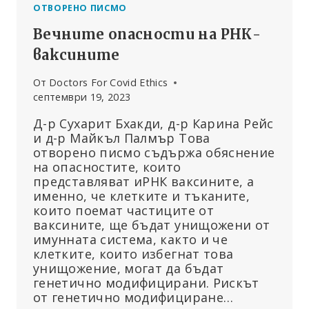
ОТВОРЕНО ПИСМО
Вечните опасности на РНК-
ваксините
От
Doctors For Covid Ethics
септември 19, 2023
Д-р Сухарит Бхакди, д-р Карина Рейс
и д-р Майкъл Палмър Това
отворено писмо съдържа обяснение
на опасностите, които
представляват иРНК ваксините, а
именно, че клетките и тъканите,
които поемат частиците от
ваксините, ще бъдат унищожени от
имунната система, както и че
клетките, които избегнат това
унищожение, могат да бъдат
генетично модифицирани. Рискът
от генетично модифициране…