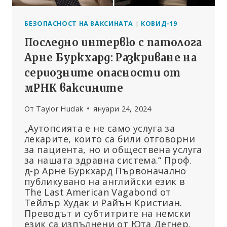
БЕЗОПАСНОСТ НА ВАКСИНАТА
|
КОВИД-19
Последно интервю с патолога
Арне Буркхард: Разкриване на
сериозните опасности от
мРНК ваксините
От
Taylor Hudak
януари 24, 2024
„Аутопсията е не само услуга за
лекарите, които са били отговорни
за пациента, но и обществена услуга
за нашата здравна система.“ Проф.
д-р Арне Буркхард Първоначално
публикувано на английски език в
The Last American Vagabond от
Тейлър Худак и Райън Кристиан.
Преводът и субтитрите на немски
език са изпълнени от Юта Дегнер,