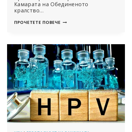
Камарата на Обединеното
кралство…
ПРОБИВАНЕ
ПРОЧЕТЕТЕ ПОВЕЧЕ
НА
ЗАВЕСАТА
НА
МЪЛЧАНИЕТО
ЗА
СМЪРТНИТЕ
СЛУЧАИ
ОТ
ПРЕКОМЕРНА
СМЪРТНОСТ