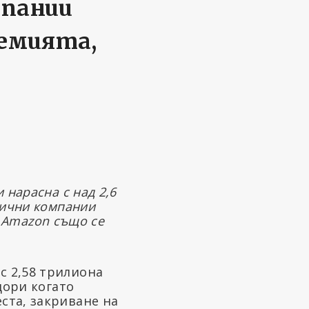
мпании
демията,
 нарасна с над 2,6
тични компании
и Amazon също се
с 2,58 трилиона
дори когато
ста, закриване на