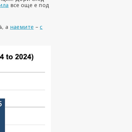
ила
все още е под
%, а
наемите
–
с