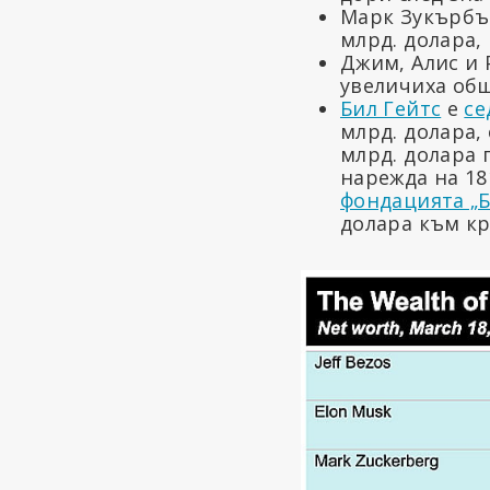
Марк Зукърбър
млрд. долара, 
Джим, Алис и 
увеличиха общ
Бил Гейтс
е
се
млрд. долара,
млрд. долара 
нарежда на 18
фондацията „Б
долара към кр