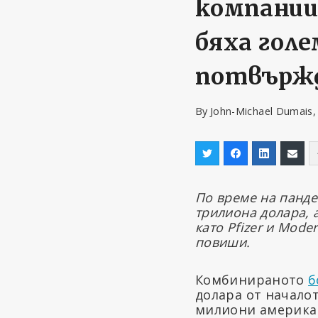
компании
бяха гол
потвържд
By
John-Michael Dumais,
По време на панде
трилиона долара, 
като Pfizer и Mode
повиши.
Комбинираното
б
долара от началот
милиони американ