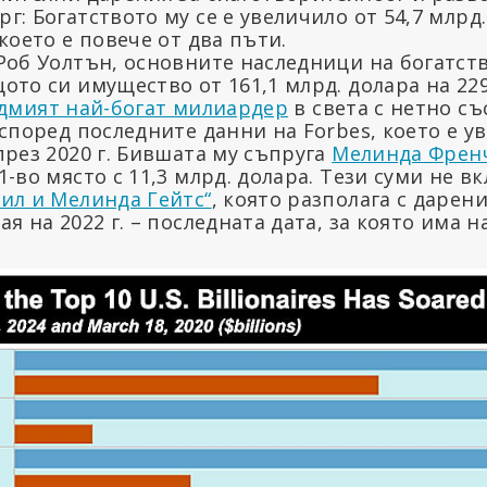
г: Богатството му се е увеличило от 54,7 млрд.
което е повече от два пъти.
Роб Уолтън, основните наследници на богатств
ото си имущество от 161,1 млрд. долара на 229
дмият най-богат милиардер
в света с нетно съ
 според последните данни на Forbes, което е у
през 2020 г. Бившата му съпруга
Мелинда Френч
1-во място с 11,3 млрд. долара. Тези суми не в
ил и Мелинда Гейтс“
, която разполага с дарени
ая на 2022 г. – последната дата, за която има 