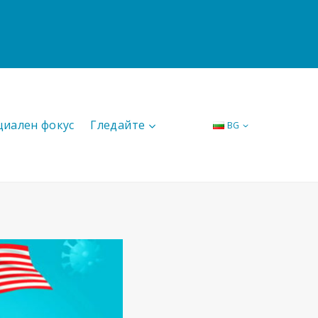
циален фокус
Гледайте
BG