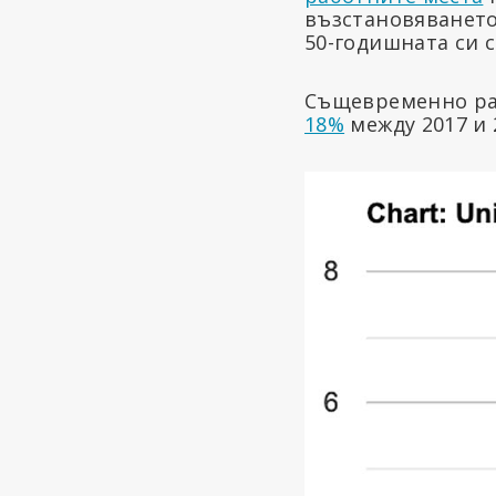
възстановяванет
50-годишната си с
Същевременно разх
18%
между 2017 и 2