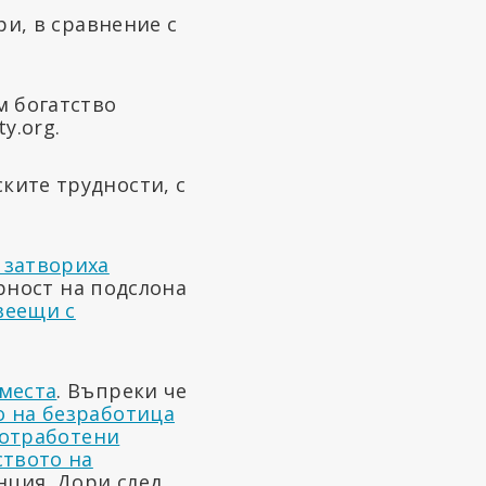
ри, в сравнение с
м богатство
y.org.
ките трудности, с
 затвориха
урност на подслона
веещи с
 места
. Въпреки че
 на безработица
 отработени
ството на
ция. Дори след