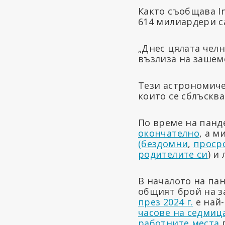
Както съобщава In
614 милиардери с
„Днес цялата чел
възлиза на зашеме
Тези астрономиче
които се сблъскв
По време на панд
окончателно
, а 
(бездомни
,
проср
родителите си
) и
В началото на па
общият брой на з
през 2024 г.
е най-
часове на седмиц
работните места
п