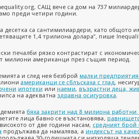
equality.org, САЩ вече са дом на 737 милиарде
амо преди четири години.
на десетка са сантимилиардери, като общото и
тяващите 1,4 трилиона долара“, пише Inequalit
ски печалби рязко контрастират с икономичес
ат милиони американци през същия период.
емията и след нея безброй
малки предприятия
милиони
американци се сблъскаха с глад
, несиг
очени
ипотеки
или
наеми
,
възрастни деца, жи
 липса на адекватна
здравна осигуровка
.
ндемията
бяха закрити над 8 милиона работни
аетите лица бавно се възстановява,
равнището
високото от две години насам,
средният брой
а
продължава да намалява, а
индексът на каче
родължава 30-годишната си низходяща тенден