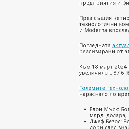
предприятия и фи
През същия чети
технологични ком
и Moderna впослед
Последната
актуал
реализирани от а
Към 18 март 2024
увеличило с 87,6 
Големите технол
нараснало по вре
Елон Мъск: Бог
млрд. долара,
Джеф Безос: Б
дори след зна