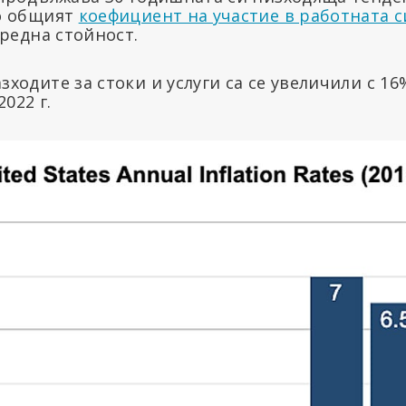
о общият
коефициент на участие в работната с
редна стойност.
одите за стоки и услуги са се увеличили с 16
022 г.