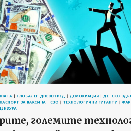
ИНАТА
|
ГЛОБАЛЕН ДНЕВЕН РЕД
|
ДЕМОКРАЦИЯ
|
ДЕТСКО ЗДР
ПАСПОРТ ЗА ВАКСИНА
|
СЗО
|
ТЕХНОЛОГИЧНИ ГИГАНТИ
|
ФАР
ЦЕНЗУРА
рите, големите техноло