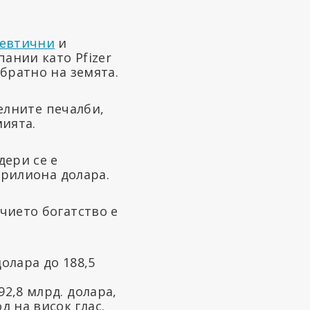
евтични
и
ании като Pfizer
братно на земята.
лните печалби,
ията.
дери се е
трилиона долара.
чието богатство е
долара до 188,5
92,8 млрд. долара,
 на висок глас.