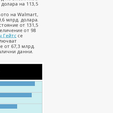
 долара на 113,5
ото на Walmart,
,6 млрд. долара.
стояние от 131,5
величение от 98
 Гейтс
се
ключват
е от 67,3 млрд.
налични данни.