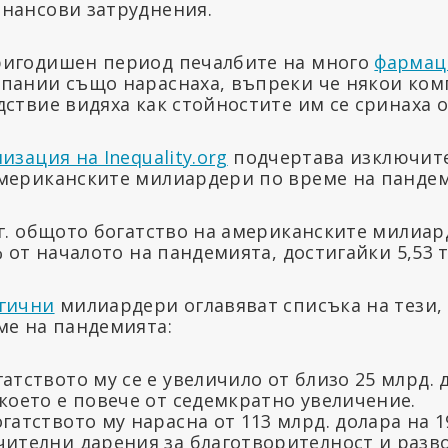
нансови затруднения.
ригодишен период печалбите на много
фармац
пании също нараснаха, въпреки че някои комп
ствие видяха как стойностите им се сринаха о
изация на Inequality.org
подчертава изключите
мериканските милиардери по време на пандем
 г. общото богатство на американските милиар
% от началото на пандемията, достигайки 5,53 
огични
милиардери оглавяват списъка на тези, 
ме на пандемията:
атството му се е увеличило от близо 25 млрд. 
 което е повече от седемкратно увеличение.
огатството му нарасна от 113 млрд. долара на 1
чителни дарения за благотворителност и развод