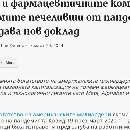
 и фармацевтичните ко
емите печеливши от пан
ава нов доклад
 The Defender
март 24, 2024
More
мията богатството на американските милиардери
а пазарната капитализация на големи фармацев
rna и технологични гиганти като Meta, Alphabet 
огатство на американските милиардери
скочи 
о на пандемията Ковид-19 през март 2020 г. – 
ци бяха изправени пред загуба на работни ме