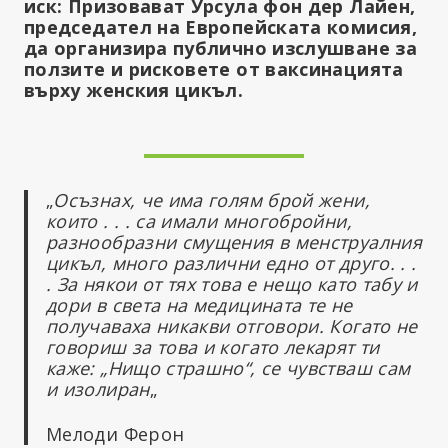
иск: Призовават Урсула фон дер Лайен,
председател на Европейската комисия,
да организира публично изслушване за
ползите и рисковете от ваксинацията
върху женския цикъл.
„
Осъзнах, че има голям брой жени,
които . . . са имали многобройни,
разнообразни смущения в менструалния
цикъл, много различни едно от друго. . .
. За някои от тях това е нещо като табу и
дори в света на медицината те не
получаваха никакви отговори. Когато не
говориш за това и когато лекарят ти
каже: „Нищо страшно“, се чувстваш сам
и изолиран
„
Мелоди Ферон