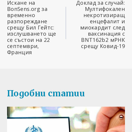
Искане на
Доклад за случай:
BonSens.org за
Мултифокален
временно
некротизиращ
разпореждане
енцефалит и
срещу Бил Гейтс:
миокардит след
изслушването ще
ваксинация с
се състои на 22
BNT162b2 мРНК
септември,
срещу Ковид-19
Франция
Подобни статии