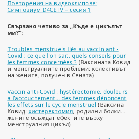
Повторения на видеоклипове:
Симпозиум D4CE IV – сесия 1
Свързано четиво за „Къде е цикълът
ми?“:
Troubles menstruels liés au vaccin anti-
Covid : ce que l’on sait, quels conseils pour
les femmes concernées ?
(Ваксината Ковид
и менструалните проблеми: колективът
на жените, получен в Сената)
Vaccin anti-Covid : hystérectomie, douleurs
a l’accouchement… des femmes dénoncent
les effets sur le cycle menstruel
(Ваксина
Ковид:
хистеректомия
, родилни болки…
жените осъждат ефектите върху
менструалния цикъл)