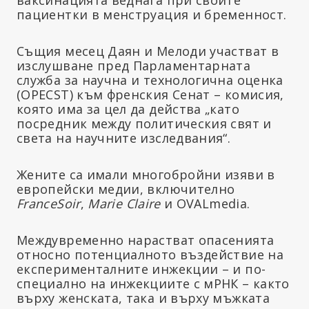
пациентки в менструация и бременност.
Същия месец Даян и Мелоди участват в
изслушване пред Парламентарната
служба за научна и технологична оценка
(OPECST) към френския Сенат – комисия,
която има за цел да действа „като
посредник между политическия свят и
света на научните изследвания“.
Жените са имали многобройни изяви в
европейски медии, включително
FranceSoir
,
Marie Claire
и OVALmedia.
Междувременно нарастват опасенията
относно потенциалното въздействие на
експерименталните инжекции – и по-
специално на инжекциите с мРНК – както
върху женската, така и върху мъжката