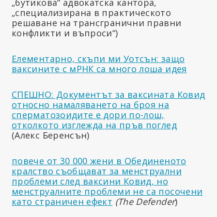
„бутикова“ адвокатска кантора,
„специализирана в практическото
решаване на трансгранични правни
конфликти и въпроси“)
Елементарно, скъпи ми Уотсън: защо
ваксините с мРНК са много лоша идея
СПЕШНО: Документът за ваксината Ковид
относно намаляването на броя на
сперматозоидите е дори по-лош,
отколкото изглежда на пръв поглед
(Алекс Беренсън)
повече от 30 000 жени в Обединеното
кралство съобщават за менструални
проблеми след ваксини Ковид, но
менструалните проблеми не са посочени
като страничен ефект
(The Defender
)