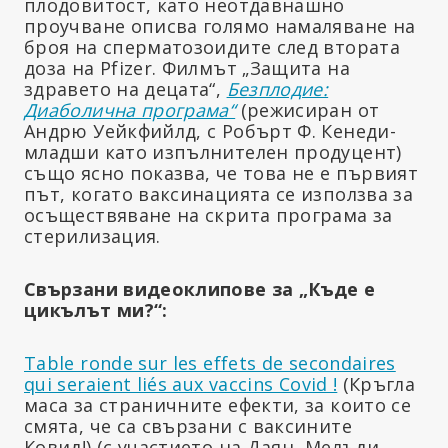
плодовитост, като неотдавнашно
проучване описва голямо намаляване на
броя на сперматозоидите след втората
доза на Pfizer. Филмът „Защита на
здравето на децата“,
Безплодие:
Диаболична програма“
(режисиран от
Андрю Уейкфийлд, с Робърт Ф. Кенеди-
младши като изпълнителен продуцент)
също ясно показва, че това не е първият
път, когато ваксинацията се използва за
осъществяване на скрита програма за
стерилизация.
Свързани видеоклипове за „Къде е
цикълът ми?“:
Table ronde sur les effets de secondaires
qui seraient liés aux vaccins Covid !
(Кръгла
маса за страничните ефекти, за които се
смята, че са свързани с ваксините
Ковид!) (с участието на Даян, Мелъди,