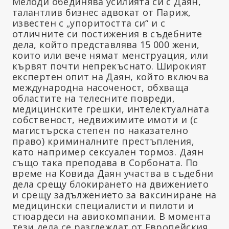
Мелоди обединява усилията си с Даян,
талантлив бизнес адвокат от Париж,
известен с „упоритостта си“ и с
отличните си постижения в съдебните
дела, който представлява 15 000 жени,
които или вече нямат менструация, или
кървят почти непрекъснато. Широкият
експертен опит на Даян, който включва
международна насоченост, обхваща
областите на телесните повреди,
медицинските грешки, интелектуалната
собственост, недвижимите имоти и (с
магистърска степен по наказателно
право) криминалните престъпления,
като например сексуален тормоз. Даян
също така преподава в Сорбоната. По
време на Ковида Даян участва в съдебни
дела срещу блокирането на движението
и срещу задължението за ваксиниране на
медицински специалисти и пилоти и
стюардеси на авиокомпании. В момента
тези дела се разглеждат от Европейския