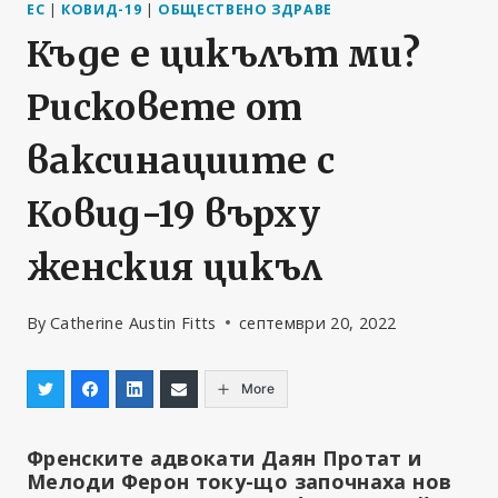
ЕС
|
КОВИД-19
|
ОБЩЕСТВЕНО ЗДРАВЕ
Къде е цикълът ми?
Рисковете от
ваксинациите с
Ковид-19 върху
женския цикъл
By
Catherine Austin Fitts
септември 20, 2022
More
Френските адвокати Даян Протат и
Мелоди Ферон току-що започнаха нов