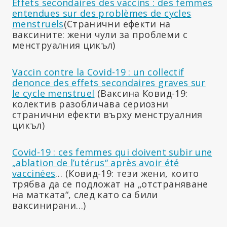
Effets secondaires des vaccins : des femmes
entendues sur des problèmes de cycles
menstruels
(Странични ефекти на
ваксините: жени чули за проблеми с
менструалния цикъл)
Vaccin contre la Covid-19 : un collectif
denonce des effets secondaires graves sur
le cycle menstruel
(Ваксина Ковид-19:
колектив разобличава сериозни
странични ефекти върху менструалния
цикъл)
Covid-19 : ces femmes qui doivent subir une
„ablation de l’utérus“ après avoir été
vaccinées
… (Ковид-19: тези жени, които
трябва да се подложат на „отстраняване
на матката“, след като са били
ваксинирани…)