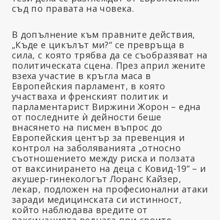
съд по правата на човека.
В допълнение към правните действия,
„Къде е цикълът ми?“ се превръща в
сила, с която трябва да се съобразяват на
политическата сцена. През април жените
взеха участие в кръгла маса в
Европейския парламент, в която
участваха и френският политик и
парламентарист Виржини Жорон – една
от последните ѝ дейности беше
внасянето на писмен въпрос до
Европейския център за превенция и
контрол на заболяванията „относно
съотношението между риска и ползата
от ваксинирането на деца с Ковид-19“ – и
акушер-гинекологът Лоранс Кайзер,
лекар, подложен на професионални атаки
заради медицинската си истинност,
който наблюдава вредите от
ваксинацията веднага при своите