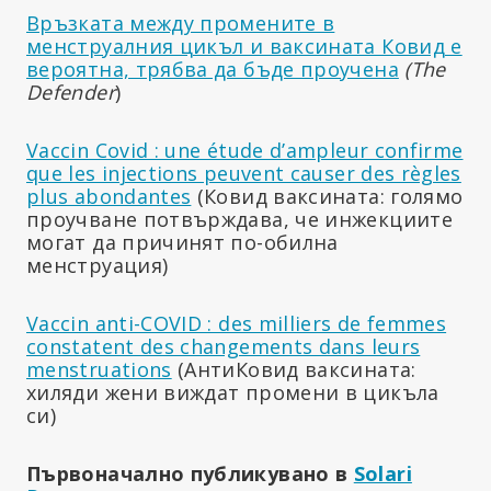
Връзката между промените в
менструалния цикъл и ваксината Ковид е
вероятна, трябва да бъде проучена
(The
Defender
)
Vaccin Covid : une étude d’ampleur confirme
que les injections peuvent causer des règles
plus abondantes
(Ковид ваксината: голямо
проучване потвърждава, че инжекциите
могат да причинят по-обилна
менструация)
Vaccin anti-COVID : des milliers de femmes
constatent des changements dans leurs
menstruations
(АнтиКовид ваксината:
хиляди жени виждат промени в цикъла
си)
Първоначално публикувано в
Solari