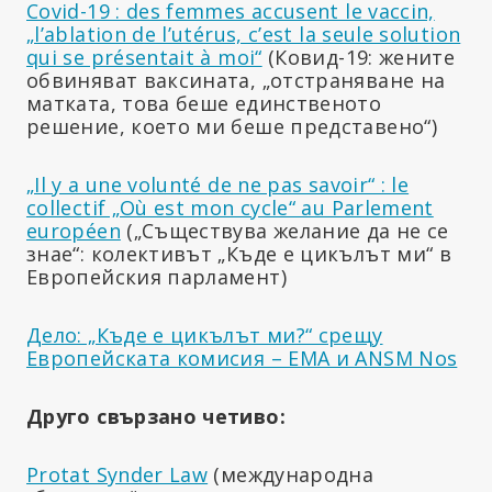
Covid-19 : des femmes accusent le vaccin,
„l’ablation de l’utérus, c’est la seule solution
qui se présentait à moi“
(Ковид-19: жените
обвиняват ваксината, „отстраняване на
матката, това беше единственото
решение, което ми беше представено“)
„Il y a une volunté de ne pas savoir“ : le
collectif „Où est mon cycle“ au Parlement
européen
(„Съществува желание да не се
знае“: колективът „Къде е цикълът ми“ в
Европейския парламент)
Дело: „Къде е цикълът ми?“ срещу
Европейската комисия – EMA и ANSM Nos
Друго свързано четиво:
Protat Synder Law
(международна