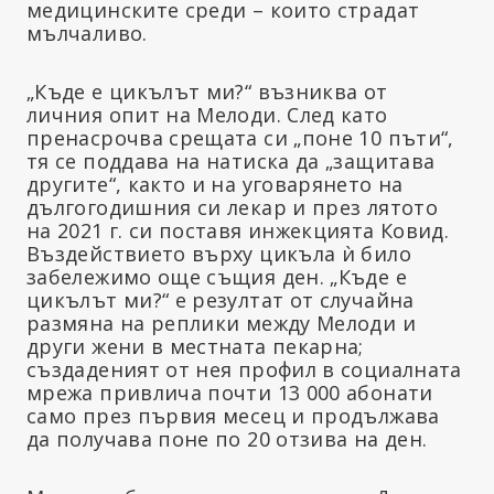
медицинските среди – които страдат
мълчаливо.
„Къде е цикълът ми?“ възниква от
личния опит на Мелоди. След като
пренасрочва срещата си „поне 10 пъти“,
тя се поддава на натиска да „защитава
другите“, както и на уговарянето на
дългогодишния си лекар и през лятото
на 2021 г. си поставя инжекцията Ковид.
Въздействието върху цикъла ѝ било
забележимо още същия ден. „Къде е
цикълът ми?“ е резултат от случайна
размяна на реплики между Мелоди и
други жени в местната пекарна;
създаденият от нея профил в социалната
мрежа привлича почти 13 000 абонати
само през първия месец и продължава
да получава поне по 20 отзива на ден.