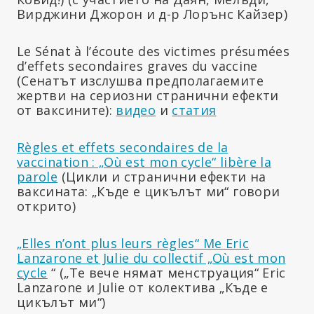
Вирджини Джорон и д-р Лорънс Кайзер)
Le Sénat à l’écoute des victimes présumées
d’effets secondaires graves du vaccine
(Сенатът изслушва предполагаемите
жертви на сериозни странични ефекти
от ваксините):
видео
и
статия
Règles et effets secondaires de la
vaccination : „Où est mon cycle“ libère la
parole
(Цикли и странични ефекти на
ваксината: „Къде е цикълът ми“ говори
открито)
„Elles n’ont plus leurs règles“ Me Eric
Lanzarone et Julie du collectif „Où est mon
cycle
“ („Те вече нямат менструация“ Eric
Lanzarone и Julie от колектива „Къде е
цикълът ми“)