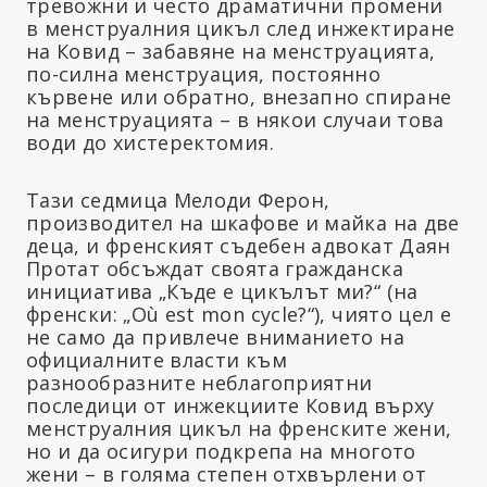
тревожни и често драматични промени
в менструалния цикъл след инжектиране
на Ковид – забавяне на менструацията,
по-силна менструация, постоянно
кървене или обратно, внезапно спиране
на менструацията – в някои случаи това
води до хистеректомия.
Тази седмица Мелоди Ферон,
производител на шкафове и майка на две
деца, и френският съдебен адвокат Даян
Протат обсъждат своята гражданска
инициатива „Къде е цикълът ми?“ (на
френски: „Où est mon cycle?“), чиято цел е
не само да привлече вниманието на
официалните власти към
разнообразните неблагоприятни
последици от инжекциите Ковид върху
менструалния цикъл на френските жени,
но и да осигури подкрепа на многото
жени – в голяма степен отхвърлени от