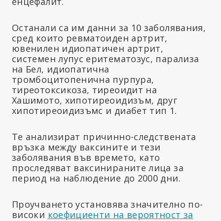
енцефалит.
Останали са им данни за 10 заболявания,
сред които ревматоиден артрит,
ювенилен идиопатичен артрит,
системен лупус еритематозус, парализа
на Бел, идиопатична
тромбоцитопенична пурпура,
тиреотоксикоза, тиреоидит на
Хашимото, хипотиреоидизъм, друг
хипотиреоидизъмс и диабет тип 1.
Те анализират причинно-следствената
връзка между ваксините и тези
заболявания във времето, като
проследяват ваксинираните лица за
период на наблюдение до 2000 дни.
Проучването установява значително по-
високи
коефициенти на вероятност за