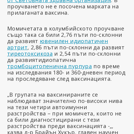
проучването не е посочена марката на
прилаганата ваксина.
Момичетата в колумбийското проучване
също така са били 2,76 пъти по-склонни
да развият
ювенилен идиопатичен
артрит
, 2,86 пъти по-склонни да развият
тиреотоксикоза
и 2,54 пъти по-склонни
да развиятидиопатична
тромбоцитопенична пурпура
по време
на изследвания 180- и 360-дневен период
на проследяване след ваксинацията.
„В групата на ваксинираните се
наблюдават значително по-високи нива
на тези четири автоимунни
разстройства – при момичета, които не
са били диагностицирани с тези
разстройства преди ваксинацията -„,
казва д-р Брайън Хукър, главен научен