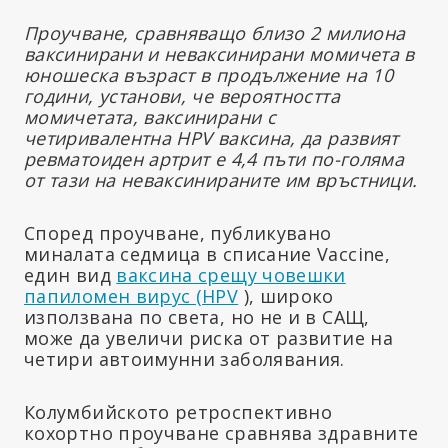
Проучване, сравняващо близо 2 милиона
ваксинирани и неваксинирани момичета в
юношеска възраст в продължение на 10
години, установи, че вероятността
момичетата, ваксинирани с
четиривалентна HPV ваксина, да развият
ревматоиден артрит е 4,4 пъти по-голяма
от тази на неваксинираните им връстници.
Според проучване, публикувано
миналата седмица в списание Vaccine,
един вид
ваксина срещу човешки
папиломен вирус (HPV
), широко
използвана по света, но не и в САЩ,
може да увеличи риска от развитие на
четири автоимунни заболявания.
Колумбийското ретроспективно
кохортно проучване сравнява здравните