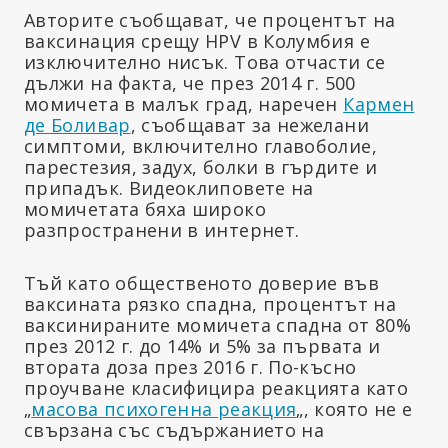
Авторите съобщават, че процентът на
ваксинация срещу HPV в Колумбия е
изключително нисък. Това отчасти се
дължи на факта, че през 2014 г. 500
момичета в малък град, наречен
Кармен
де Боливар
, съобщават за нежелани
симптоми, включително главоболие,
парестезия, задух, болки в гърдите и
припадък. Видеоклиповете на
момичетата бяха широко
разпространени в интернет.
Тъй като общественото доверие във
ваксината рязко спадна, процентът на
ваксинираните момичета спадна от 80%
през 2012 г. до 14% и 5% за първата и
втората доза през 2016 г. По-късно
проучване класифицира реакцията като
„
масова психогенна реакция
„, която не е
свързана със съдържанието на