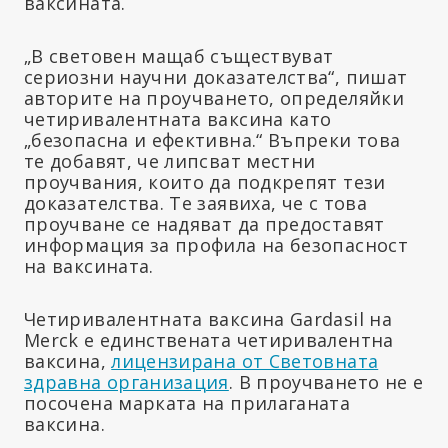
ваксината.
„В световен мащаб съществуват
сериозни научни доказателства“, пишат
авторите на проучването, определяйки
четиривалентната ваксина като
„безопасна и ефективна.“ Въпреки това
те добавят, че липсват местни
проучвания, които да подкрепят тези
доказателства. Те заявиха, че с това
проучване се надяват да предоставят
информация за профила на безопасност
на ваксината.
Четиривалентната ваксина Gardasil на
Merck е единствената четиривалентна
ваксина,
лицензирана от Световната
здравна организация
. В проучването не е
посочена марката на прилаганата
ваксина.