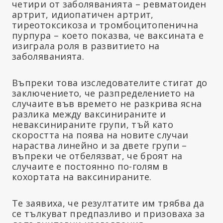
четири от заболяванията – ревматоиден
артрит, идиопатичен артрит,
тиреотоксикоза и тромбоцитопенична
пурпура – което показва, че ваксината е
изиграла роля в развитието на
заболяванията.
Въпреки това изследователите стигат до
заключението, че разпределението на
случаите във времето не разкрива ясна
разлика между ваксинираните и
неваксинираните групи, тъй като
скоростта на поява на новите случаи
нараства линейно и за двете групи –
въпреки че отбелязват, че броят на
случаите е постоянно по-голям в
кохортата на ваксинираните.
Те заявиха, че резултатите им трябва да
се тълкуват предпазливо и призоваха за