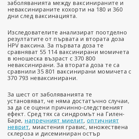
заболяванията между ваксинираните и
неваксинираните кохорти на 180 и 360
дни след ваксинацията.
Изследователите анализират поотделно
резултатите от първата и втората доза
HPV ваксина. За първата доза те
сравняват 55 114 ваксинирани момичета
в юношеска възраст с 370 800
неваксинирани. За втората доза те са
сравнили 35 801 ваксинирани момичета с
370 793 неваксинирани.
За шест от заболяванията те
установяват, че няма достатъчно случаи,
за да се оцени причинно-следственият
ефект. Сред тях са синдромът на Гилен-
Баре,
напречният миелит
,
оптичният
неврит
, миастения гравис, множествена
склероза и дисеминиран остър