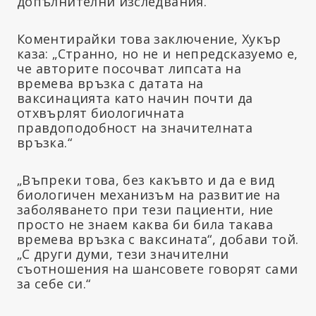
допълнителни изследвания.
Коментирайки това заключение, Хукър
каза: „Странно, но не и непредсказуемо е,
че авторите посочват липсата на
времева връзка с датата на
ваксинацията като начин почти да
отхвърлят биологичната
правдоподобност на значителната
връзка.“
„Въпреки това, без какъвто и да е вид
биологичен механизъм на развитие на
заболяването при тези пациенти, ние
просто не знаем каква би била такава
времева връзка с ваксината“, добави той.
„С други думи, тези значителни
съотношения на шансовете говорят сами
за себе си.“