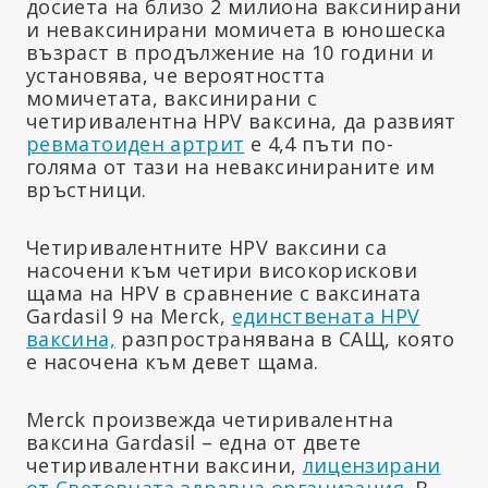
досиета на близо 2 милиона ваксинирани
и неваксинирани момичета в юношеска
възраст в продължение на 10 години и
установява, че вероятността
момичетата, ваксинирани с
четиривалентна HPV ваксина, да развият
ревматоиден артрит
е 4,4 пъти по-
голяма от тази на неваксинираните им
връстници.
Четиривалентните HPV ваксини са
насочени към четири високорискови
щама на HPV в сравнение с ваксината
Gardasil 9 на Merck,
единствената HPV
ваксина,
разпространявана в САЩ, която
е насочена към девет щама.
Merck произвежда четиривалентна
ваксина Gardasil – една от двете
четиривалентни ваксини,
лицензирани
от Световната здравна организация
. В