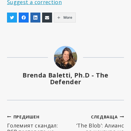
Suggest a correction
More
Brenda Baletti, Ph.D - The
Defender
Навигация
ПРЕДИШЕН
СЛЕДВАЩА
Големият скандал:
‘The Blob’: Алианс