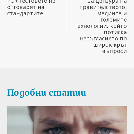
PCR тестовете не
за цензура на
отговарят на
правителството,
стандартите
медиите и
големите
технологии, който
потиска
несъгласието по
широк кръг
въпроси
Подобни статии