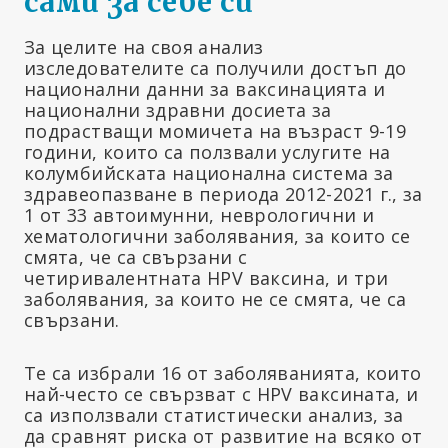
сами за себе си“
За целите на своя анализ
изследователите са получили достъп до
национални данни за ваксинацията и
национални здравни досиета за
подрастващи момичета на възраст 9-19
години, които са ползвали услугите на
колумбийската национална система за
здравеопазване в периода 2012-2021 г., за
1 от 33 автоимунни, неврологични и
хематологични заболявания, за които се
смята, че са свързани с
четиривалентната HPV ваксина, и три
заболявания, за които не се смята, че са
свързани.
Те са избрали 16 от заболяванията, които
най-често се свързват с HPV ваксината, и
са използвали статистически анализ, за
да сравнят риска от развитие на всяко от