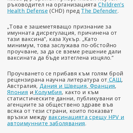
ръководител на организацията
Children’s
Health Defense
(CHD) пред
The Defender
.
„Това е зашеметяващо признание за
имунната дисрегулация, причинена от
тази ваксина“, каза Хукър. „Като
минимум, това заслужава по-обстойно
проучване, за да се вземе решение дали
ваксината да бъде изтеглена изцяло.“
Проучването се прибавя към голям брой
рецензирана научна литература от
САЩ
,
Австралия,
Дания и Швеция
,
Франция
,
Япония
и
Колумбия
, както и към
статистическите данни, публикувани от
агенциите за обществено здраве във
всяка от тези страни, които показват
връзки между
ваксинацията срещу HPV и
автоимунните заболявания
.