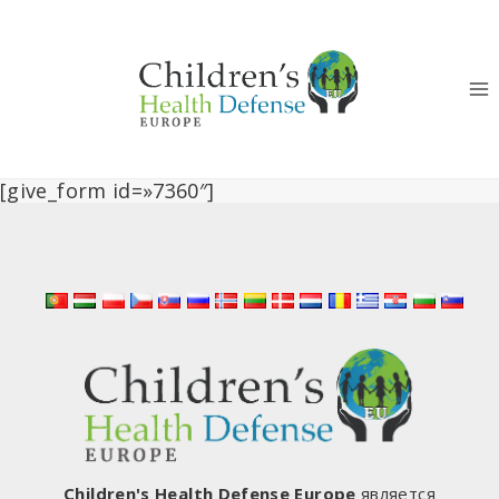
Перейти
к
контенту
[give_form id=»7360″]
Children's Health Defense Europe
является