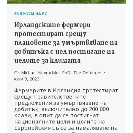
ВЪПРОСИ НА ЕС
Ирландските фермери
протестират срещу
плановете за умъртвяване на
добитъка с цел постигане на
целите за климата
От
Michael Nevradakis PhD, The Defender
юни 9, 2023
Фермерите в Ирландия протестират
срещу правителствените
предложения за умъртвяване на
добитък, включително до 200 000
крави, в опит да се постигнат
националните цели и целите на
Европейския съюз за намаляване на