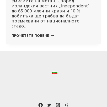
емисиите на метан. Според
ирландския вестник „Independent“
до 65 000 млечни крави и 10 %
добитъка ще трябва да бъдат
премахвани от националното
стадо…
ИРЛАНДСКИТЕ
ПРОЧЕТЕТЕ ПОВЕЧЕ
ФЕРМЕРИ
ПРОТЕСТИРАТ
СРЕЩУ
ПЛАНОВЕТЕ
ЗА
УМЪРТВЯВАНЕ
НА
ДОБИТЪКА
С
ЦЕЛ
ПОСТИГАНЕ
НА
ЦЕЛИТЕ
ЗА