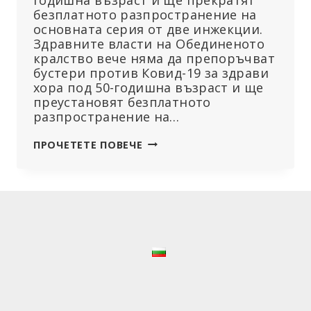
безплатното разпространение на
основната серия от две инжекции.
Здравните власти на Обединеното
кралство вече няма да препоръчват
бустери против Ковид-19 за здрави
хора под 50-годишна възраст и ще
преустановят безплатното
разпространение на…
ОБЕДИНЕНОТО
ПРОЧЕТЕТЕ ПОВЕЧЕ
КРАЛСТВО
ПРЕКРАТЯВА
ПРОГРАМАТА
ЗА
ПРИЛАГАНЕ
НА
БУСТЕРИ
ПРОТИВ
КОВИД
ВЪРХУ
ЗДРАВИ