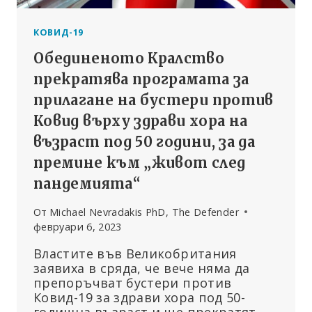
КОВИД-19
Обединеното Кралство
прекратява програмата за
прилагане на бустери против
Ковид върху здрави хора на
възраст под 50 години, за да
премине към „живот след
пандемията“
От
Michael Nevradakis PhD, The Defender
февруари 6, 2023
Властите във Великобритания
заявиха в сряда, че вече няма да
препоръчват бустери против
Ковид-19 за здрави хора под 50-
годишна възраст и ще прекратят