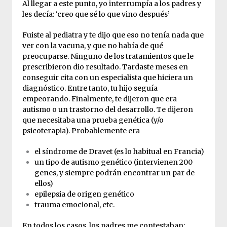
Al llegar a este punto, yo interrumpía a los padres y
les decía: ‘creo que sé lo que vino después’
Fuiste al pediatra y te dijo que eso no tenía nada que
ver con la vacuna, y que no había de qué
preocuparse. Ninguno de los tratamientos que le
prescribieron dio resultado. Tardaste meses en
conseguir cita con un especialista que hiciera un
diagnóstico. Entre tanto, tu hijo seguía
empeorando. Finalmente, te dijeron que era
autismo o un trastorno del desarrollo. Te dijeron
que necesitaba una prueba genética (y/o
psicoterapia). Probablemente era
el síndrome de Dravet (es lo habitual en Francia)
un tipo de autismo genético (intervienen 200
genes, y siempre podrán encontrar un par de
ellos)
epilepsia de origen genético
trauma emocional, etc.
En todos los casos, los padres me contestaban: