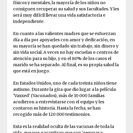
físicos y mentales, la mayoría de los niños no
consiguen recuperar su salud y sus facultades. Y les
será muy difícil llevar una vida satisfactoria e
independiente.
En cuanto a las valientes madres que se esfuerzan
día a día por apoyarles con amor y dedicación, en
su mayoría se han quedado sin trabajo, sin dinero y
sin vida social. A veces no hay escuelas o centros de
atención para su hijo, y en el 80% de los casos el
marido se ha separado. Al final, es su propia salud la
que está en juego.
En Estados Unidos, uno de cada treinta niños tiene
autismo. Durante la gira que dio lugar a la película
‘Vaxxed’ (Vacunados), más de 10 000 familias
acudieron a entrevistarse con el equipo y les
contaron su historia. Hasta la fecha, se han
recogido más de 120 000 testimonios.
Esta es la realidad oculta de las vacunas de toda la
vida, que nos garantizan que son ‘seguras y